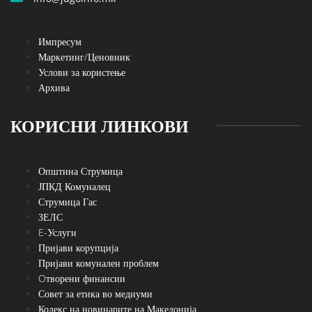
Импресум
Маркетинг/Ценовник
Услови за користење
Архива
КОРИСНИ ЛИНКОВИ
Општина Струмица
ЈПКД Комуналец
Струмица Гас
ЗЕЛС
E-Услуги
Пријави корупција
Пријави комунален проблем
Oтворени финансии
Совет за етика во медиуми
Кодекс на новинарите на Македонија