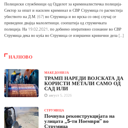
Полициски службеници од Одделот за криминалистичка полиција-
Сектор за општ и насилен криминал и СВР Струмица го расчистија
убиството на Д.М. (67) во Струмица и во врска со овој случај се
приведени двајца малолетници, соопштија од струмичката
полиција. На 19.02.2021, по добиено оперативно сознание во СВР
Струмица дека во куќа во Струмица се извршени кривични дела […]
НАЈНОВО
МАКЕДОНИЈА
ТРАМП НАРЕДИ ВОЈСКАТА ДА
КОРИСТИ МЕТАЛИ САМО ОД
САД ИЛИ
август 5, 2026
СТРУМИЦА
Почнува реконструкцијата на
улицата „5-ти Ноември“ во
Струмица