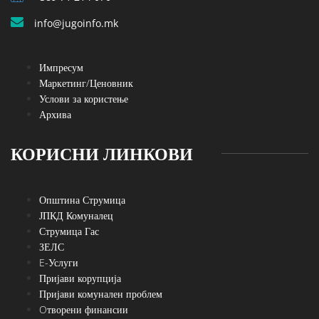
info@jugoinfo.mk
Импресум
Маркетинг/Ценовник
Услови за користење
Архива
КОРИСНИ ЛИНКОВИ
Општина Струмица
ЈПКД Комуналец
Струмица Гас
ЗЕЛС
E-Услуги
Пријави корупција
Пријави комунален проблем
Oтворени финансии