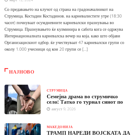
Со предавањето на клучот од страна на градоначалникот на
Струмица, Костадин Костадинов, на карневалистите утре (18:30
часот) почнуваат осумдневните карневалски празнувања во
Струмица. Празнувањето ќе кулминира в сабота кога се одржува
Интернационалната карневалска вечер на која, како што објави
Организацискиот одбор, ќе учествуваат 47 карневалски групи со
околу 1.000 учесници од кои 20 групи се […]
НАЈНОВО
СТРУМИЦА
Семејна драма во струмичко
село: Татко го турнал синот по
август 9, 2026
МАКЕДОНИЈА
ТРАМП НАРЕДИ ВОЈСКАТА ДА