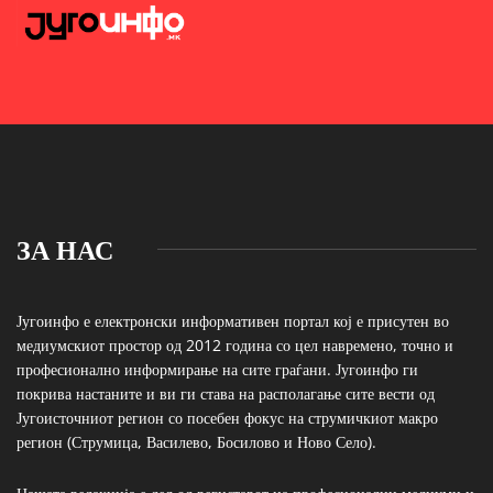
ЗА НАС
Југоинфо е електронски информативен портал кој е присутен во
медиумскиот простор од 2012 година со цел навремено, точно и
професионално информирање на сите граѓани. Југоинфо ги
покрива настаните и ви ги става на располагање сите вести од
Југоисточниот регион со посебен фокус на струмичкиот макро
регион (Струмица, Василево, Босилово и Ново Село).