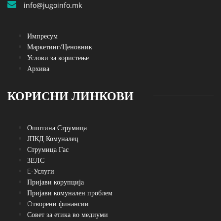
info@jugoinfo.mk
Импресум
Маркетинг/Ценовник
Услови за користење
Архива
КОРИСНИ ЛИНКОВИ
Општина Струмица
ЈПКД Комуналец
Струмица Гас
ЗЕЛС
E-Услуги
Пријави корупција
Пријави комунален проблем
Oтворени финансии
Совет за етика во медиуми