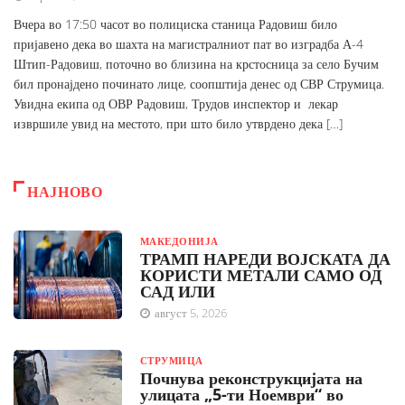
Вчера во 17:50 часот во полициска станица Радовиш било
пријавено дека во шахта на магистралниот пат во изградба А-4
Штип-Радовиш, поточно во близина на крстосница за село Бучим
бил пронајдено починато лице, соопштија денес од СВР Струмица.
Увидна екипа од ОВР Радовиш, Трудов инспектор и лекар
извршиле увид на местото, при што било утврдено дека […]
НАЈНОВО
МАКЕДОНИЈА
ТРАМП НАРЕДИ ВОЈСКАТА ДА
КОРИСТИ МЕТАЛИ САМО ОД
САД ИЛИ
август 5, 2026
СТРУМИЦА
Почнува реконструкцијата на
улицата „5-ти Ноември“ во