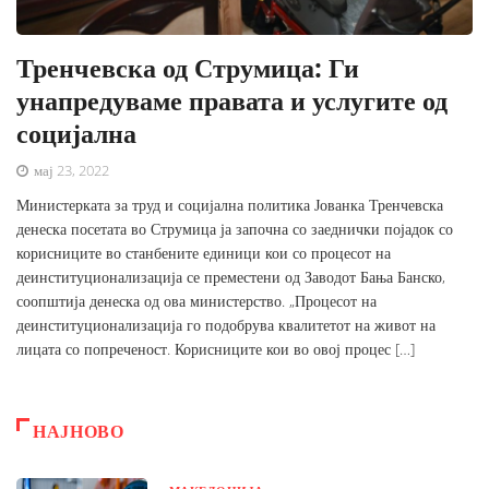
Тренчевска од Струмица: Ги
унапредуваме правата и услугите од
социјална
мај 23, 2022
Министерката за труд и социјална политика Јованка Тренчевска
денеска посетата во Струмица ја започна со заеднички појадок со
корисниците во станбените единици кои со процесот на
деинституционализација се преместени од Заводот Бања Банско,
соопштија денеска од ова министерство. „Процесот на
деинституционализација го подобрува квалитетот на живот на
лицата со попреченост. Корисниците кои во овој процес […]
НАЈНОВО