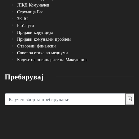
ЈПКД Комуналец
Струмица Гас
ЗЕЛС
E-Услуги
Пријави корупција
Пријави комунален проблем
Oтворени финансии
Совет за етика во медиуми
Кодекс на новинарите на Македонија
Пребарувај