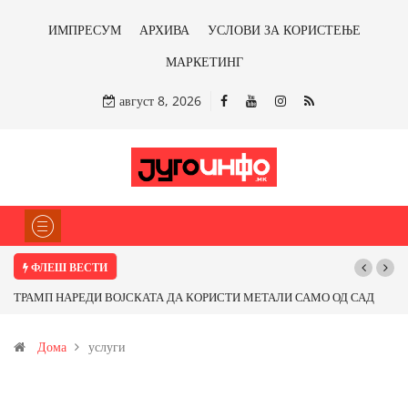
ИМПРЕСУМ
АРХИВА
УСЛОВИ ЗА КОРИСТЕЊЕ
МАРКЕТИНГ
август 8, 2026
ФЛЕШ ВЕСТИ
НАРЕДИ ВОЈСКАТА ДА КОРИСТИ МЕТАЛИ САМО ОД САД
Почнува рекон
ПАРТНЕРСКИ ЗЕМЈИ Ќе профитираме ли со бакарот од
Дома
услуги
и со антимонот?