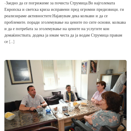
-Заедно да се погрижиме за почиста Струмица.Во најголемата
Европска и светска криза исправени пред огромни предизвици, ги
реализираме активностите.Најавувам дека колкави и да се
проблемите, поради зголемување на цените по сите основи, колкава
и да е потребата за зголемување на цените на услугите кон
домаќинствата, додека ја имам честа да ја водам Струмица правам
се […]