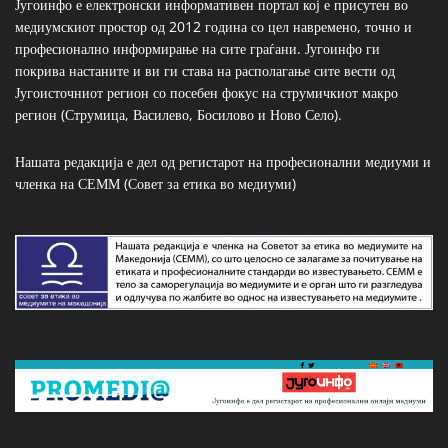
Југоинфо е електронски информативен портал кој е присутен во
медиумскиот простор од 2012 година со цел навремено, точно и
професионално информирање на сите граѓани. Југоинфо ги
покрива настаните и ви ги става на располагање сите вести од
Југоисточниот регион со посебен фокус на струмичкиот макро
регион (Струмица, Василево, Босилово и Ново Село).
Нашата редакција е дел од регистарот на професионални медиуми и
членка на СЕММ (Совет за етика во медиуми)