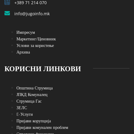
+389 71 214 070
info@jugoinfo.mk
Импресум
Маркетинг/Ценовник
Услови за користење
Архива
КОРИСНИ ЛИНКОВИ
Општина Струмица
ЈПКД Комуналец
Струмица Гас
ЗЕЛС
E-Услуги
Пријави корупција
Пријави комунален проблем
Oтворени финансии