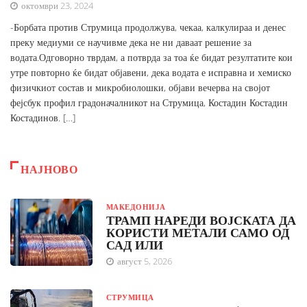
октомври 23, 2024
-Борбата против Струмица продолжува, чекаа, калкулираа и денес
преку медиуми се научивме дека не ни даваат решение за
водата.Одговорно тврдам, а потврда за тоа ќе бидат резултатите кои
утре повторно ќе бидат објавени, дека водата е исправна и хемиско
физичкиот состав и микробиолошки, објави вечерва на својот
фејсбук профил градоначалникот на Струмица, Костадин Костадин
Костадинов. […]
НАЈНОВО
МАКЕДОНИЈА
ТРАМП НАРЕДИ ВОЈСКАТА ДА
КОРИСТИ МЕТАЛИ САМО ОД
САД ИЛИ
август 5, 2026
СТРУМИЦА