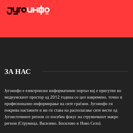
ЗА НАС
Југоинфо е електронски информативен портал кој е присутен во
медиумскиот простор од 2012 година со цел навремено, точно и
професионално информирање на сите граѓани. Југоинфо ги
покрива настаните и ви ги става на располагање сите вести од
Југоисточниот регион со посебен фокус на струмичкиот макро
регион (Струмица, Василево, Босилово и Ново Село).