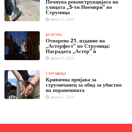
Почнува реконструкцијата на
улицата „5-ти Ноември“ во
Струмица
август 5, 2026
КУЛТУРА
Отворено 21. издание на
„Астерфест“ во Струмица:
Наградата „Астер“ ѝ
август 5, 2026
СТРУМИЦА
Кривична пријава за
струмичанец за обид за убиство
на поранешната
август 5, 2026