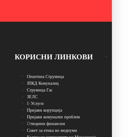
КОРИСНИ ЛИНКОВИ
Општина Струмица
ЈПКД Комуналец
Струмица Гас
ЗЕЛС
E-Услуги
Пријави корупција
Пријави комунален проблем
Oтворени финансии
Совет за етика во медиуми
Кодекс на новинарите на Македонија