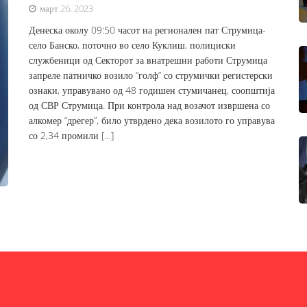
март 26, 2023
Денеска околу 09:50 часот на регионален пат Струмица-
село Банско, поточно во село Куклиш, полициски
службеници од Секторот за внатрешни работи Струмица
запреле патничко возило “голф” со струмички регистерски
ознаки, управувано од 48 годишен стумичанец, соопштија
од СВР Струмица. При контрола над возачот извршена со
алкомер “дрегер”, било утврдено дека возилото го управува
со 2,34 промили […]