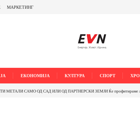
Е
МАРКЕТИНГ
ЈА
ЕКОНОМИЈА
КУЛТУРА
СПОРТ
ХРО
МЕТАЛИ САМО ОД САД ИЛИ ОД ПАРТНЕРСКИ ЗЕМЈИ Ќе профитираме ли со 