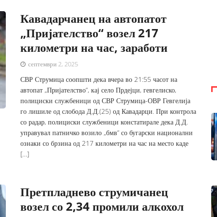
Кавадарчанец на автопатот
„Пријателство“ возел 217
километри на час, заработи
септември 2, 2025
СВР Струмица соопшти дека вчера во 21:55 часот на
автопат „Пријателство“, кај село Прдејци, гевгелиско,
полициски службеници од СВР Струмица-ОВР Гевгелија
го лишиле од слобода Д.Д.(25) од Кавадарци. При контрола
со радар, полициски службеници констатирале дека Д.Д.
управувал патничко возило „бмв“ со бугарски национални
ознаки со брзина од 217 километри на час на место каде
[…]
Претпладнево струмичанец
возел со 2,34 промили алкохол