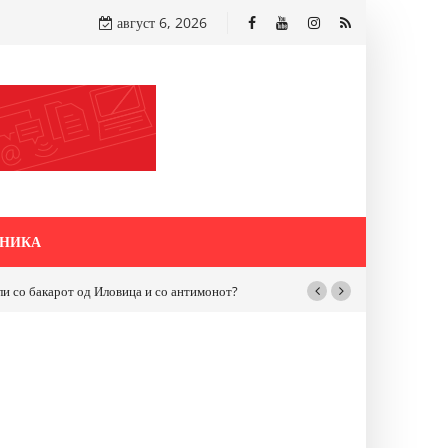
август 6, 2026
НИКА
бакарот од Иловица и со антимонот?
Почнува реконструкцијата на улицат