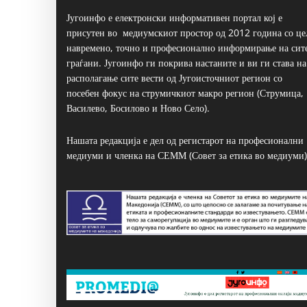
Југоинфо е електронски информативен портал кој е
присутен во медиумскиот простор од 2012 година со це
навремено, точно и професионално информирање на сит
граѓани. Југоинфо ги покрива настаните и ви ги става на
располагање сите вести од Југоисточниот регион со
посебен фокус на струмичкиот макро регион (Струмица,
Василево, Босилово и Ново Село).
Нашата редакција е дел од регистарот на професионални
медиуми и членка на СЕММ (Совет за етика во медиуми)