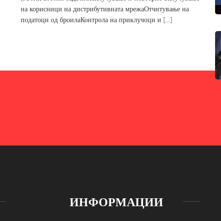
на корисници на дистрибутивната мрежаОтчитување на
податоци од броилаКонтрола на приклучоци и […]
ИНФОРМАЦИИ