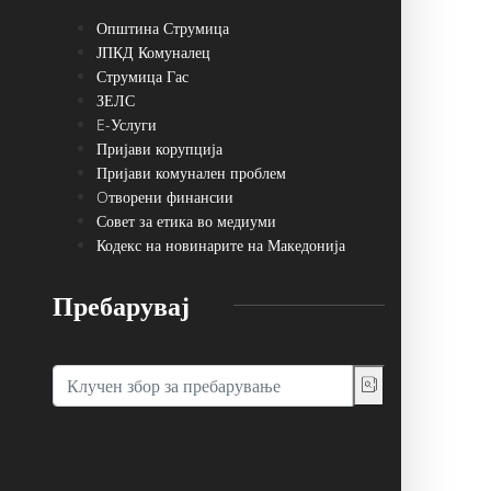
Општина Струмица
ЈПКД Комуналец
Струмица Гас
ЗЕЛС
E-Услуги
Пријави корупција
Пријави комунален проблем
Oтворени финансии
Совет за етика во медиуми
Кодекс на новинарите на Македонија
Пребарувај