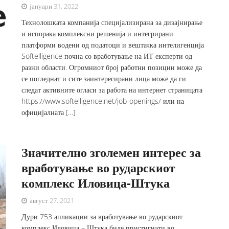
јануари 31, 2022
Технолошката компанија специјализирана за дизајнирање
и испорака комплексни решенија и интегрирани
платформи водени од податоци и вештачка интелигенција
Softelligence почна со вработување на ИТ експерти од
разни области. Огромниот број работни позиции може да
се погледнат и сите заинтересирани лица може да ги
следат активните огласи за работа на интернет страницата
https://www.softelligence.net/job-openings/ или на
официјалната […]
Значително зголемен интерес за
вработување во рударскиот
комплекс Иловица-Штука
август 27, 2021
Дури 753 апликации за вработување во рударскиот
комплекс Иловица – Штука биле пристигнати во