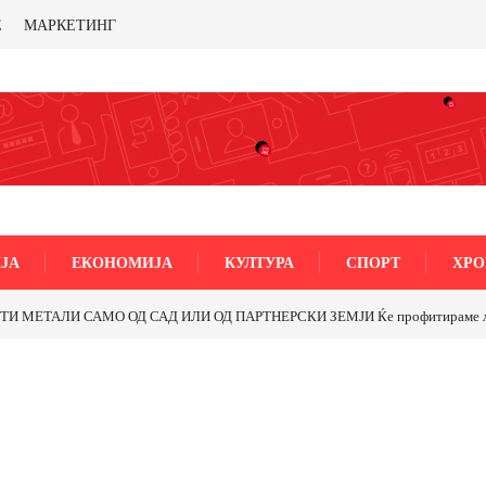
Е
МАРКЕТИНГ
ЈА
ЕКОНОМИЈА
КУЛТУРА
СПОРТ
ХРО
МЕТАЛИ САМО ОД САД ИЛИ ОД ПАРТНЕРСКИ ЗЕМЈИ Ќе профитираме ли со 