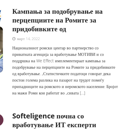
Кампања за подобрување на
перцепциите на Ромите за
придобивките од
март 14, 2022
Националниот ромски центар во партнерство со
приватната агенција за вработување МОТИВИ и со
поддршка на We Effect имплементираат кампања за
подобрување на перцепциите на Ромите за придобивките
од вработување. „Статистичките податоци говорат дека
постои голема разлика на пазарот на трудот помеѓу
припадниците на ромското и неромското население. Бројот
на мажи Роми кои работат во „сивата […]
Softeligence почна со
вработување ИТ експерти