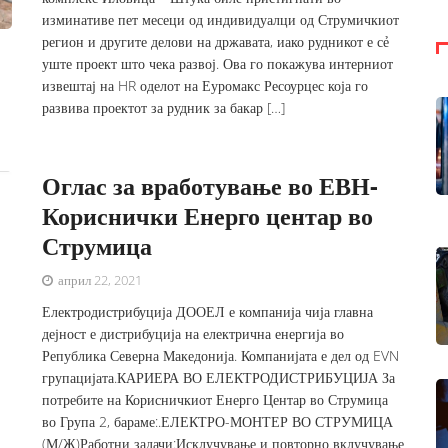
изминативе пет месеци од индивидуалци од Струмичкиот
регион и другите делови на државата, иако рудникот е сẻ
уште проект што чека развој. Ова го покажува интерниот
извештај на HR оделот на Еуромакс Ресоурцес која го
развива проектот за рудник за бакар […]
Оглас за вработување во ЕВН-
Кориснички Енерго центар во
Струмица
април 22, 2021
Електродистрибуција ДООЕЛ е компанија чија главна
дејност е дистрибуција на електрична енергија во
Република Северна Македонија. Компанијата е дел од EVN
групацијата.КАРИЕРА ВО ЕЛЕКТРОДИСТРИБУЦИЈА За
потребите на Корисничкиот Енерго Центар во Струмица
во Група 2, бараме:.ЕЛЕКТРО-МОНТЕР ВО СТРУМИЦА
(М/Ж)Работни задачи:Исклучување и повторно вклучување