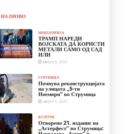
НАЈНОВО
МАКЕДОНИЈА
ТРАМП НАРЕДИ
ВОЈСКАТА ДА КОРИСТИ
МЕТАЛИ САМО ОД САД
ИЛИ
август 5, 2026
СТРУМИЦА
Почнува реконструкцијата
на улицата „5-ти
Ноември“ во Струмица
август 5, 2026
КУЛТУРА
Отворено 21. издание на
„Астерфест“ во Струмица:
Наградата „Астер“ ѝ