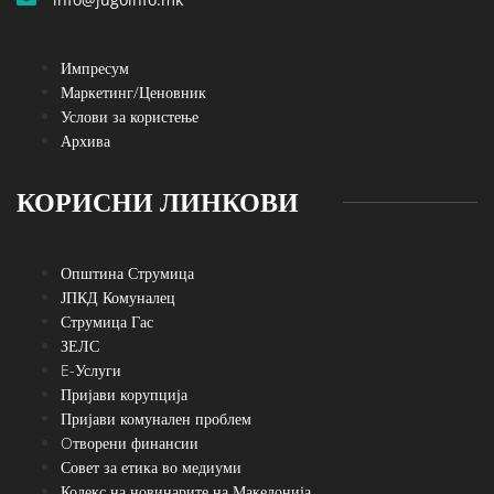
Импресум
Маркетинг/Ценовник
Услови за користење
Архива
КОРИСНИ ЛИНКОВИ
Општина Струмица
ЈПКД Комуналец
Струмица Гас
ЗЕЛС
E-Услуги
Пријави корупција
Пријави комунален проблем
Oтворени финансии
Совет за етика во медиуми
Кодекс на новинарите на Македонија