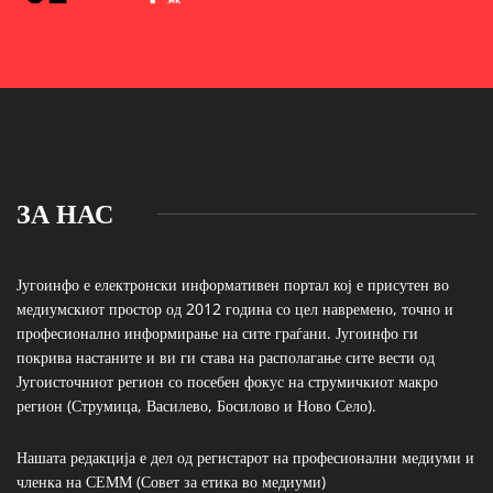
ЗА НАС
Југоинфо е електронски информативен портал кој е присутен во
медиумскиот простор од 2012 година со цел навремено, точно и
професионално информирање на сите граѓани. Југоинфо ги
покрива настаните и ви ги става на располагање сите вести од
Југоисточниот регион со посебен фокус на струмичкиот макро
регион (Струмица, Василево, Босилово и Ново Село).
Нашата редакција е дел од регистарот на професионални медиуми и
членка на СЕММ (Совет за етика во медиуми)