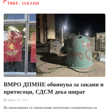
TAGS : ЗАКАНИ
ВМРО ДПМНЕ обвинува за закани и
притисоци, СДСМ дека шират
април 30, 2024
Во продолжение ги пренесуваме интегрално соопштенијата на