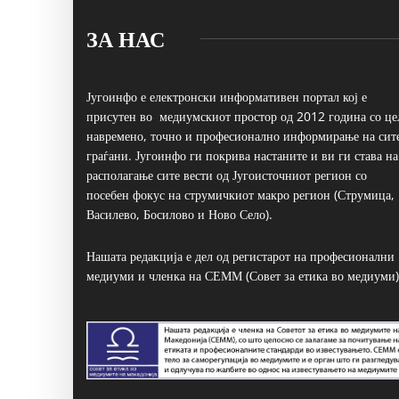
ЗА НАС
Југоинфо е електронски информативен портал кој е
присутен во медиумскиот простор од 2012 година со це
навремено, точно и професионално информирање на сит
граѓани. Југоинфо ги покрива настаните и ви ги става на
располагање сите вести од Југоисточниот регион со
посебен фокус на струмичкиот макро регион (Струмица,
Василево, Босилово и Ново Село).
Нашата редакција е дел од регистарот на професионални
медиуми и членка на СЕММ (Совет за етика во медиуми)