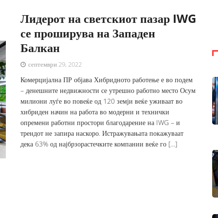
Лидерот на светскиот пазар IWG
се проширува на Западен
Балкан
септември 29, 2022
Комерцијална ПР објава Хибридното работење е во подем
– денешните недвижности се утрешно работно место Осум
милиони луѓе во повеќе од 120 земји веќе уживаат во
хибриден начин на работа во модерни и технички
опремени работни простори благодарение на IWG – и
трендот не запира наскоро. Истражувањата покажуваат
дека 63% од најбрзорастечките компании веќе го […]