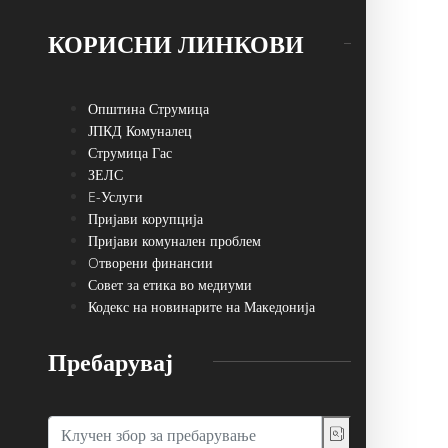
КОРИСНИ ЛИНКОВИ
Општина Струмица
ЈПКД Комуналец
Струмица Гас
ЗЕЛС
E-Услуги
Пријави корупција
Пријави комунален проблем
Oтворени финансии
Совет за етика во медиуми
Кодекс на новинарите на Македонија
Пребарувај