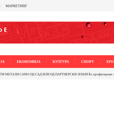
Е
МАРКЕТИНГ
ЈА
ЕКОНОМИЈА
КУЛТУРА
СПОРТ
ХРО
МЕТАЛИ САМО ОД САД ИЛИ ОД ПАРТНЕРСКИ ЗЕМЈИ Ќе профитираме ли со 