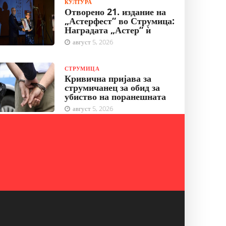
КУЛТУРА
Отворено 21. издание на
„Астерфест“ во Струмица:
Наградата „Астер“ ѝ
август 5, 2026
СТРУМИЦА
Кривична пријава за
струмичанец за обид за
убиство на поранешната
август 5, 2026