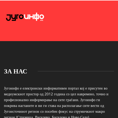
ЗА НАС
Југоинфо е електронски информативен портал кој е присутен во
медиумскиот простор од 2012 година со цел навремено, точно и
професионално информирање на сите граѓани. Југоинфо ги
покрива настаните и ви ги става на располагање сите вести од
Југоисточниот регион со посебен фокус на струмичкиот макро
регион (Струмица, Василево, Босилово и Ново Село).