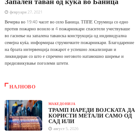
Запален таван од куќа во Баница
февруари 27, 2021
Вечерва во 19:40 часот во село Баница, ТППЕ Струмица со едно
против пожарно возило и 4 пожарникари спасители учествуваше
во гаснење на запалена таванска конструкција од индивидуална
семејна куќа, информираа струмичките пожарникари. Благодарение
на брзата интервенција пожарот е успешно локализиран и
ликвидиран со што е спречено неговото натамошно ширење и
предизвикување поголеми штети.
НАЈНОВО
МАКЕДОНИЈА
ТРАМП НАРЕДИ ВОЈСКАТА ДА
КОРИСТИ МЕТАЛИ САМО ОД
САД ИЛИ
август 5, 2026