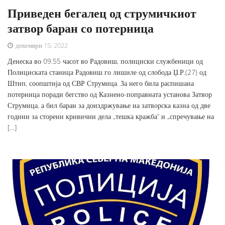
Приведен бегалец од струмичкиот
затвор баран со потерница
декември 15, 2022
Денеска во 09.55 часот во Радовиш, полициски службеници од
Полициската станица Радовиш го лишиле од слобода Џ.Р.(27) од
Штип, соопштија од СВР Струмица. За него била распишана
потерница поради бегство од Казнено-поправната установа Затвор
Струмица, а бил баран за доиздржување на затворска казна од две
години за сторени кривични дела „тешка кражба“ и „спречување на
[…]