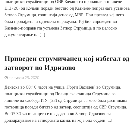
полициски службеници од ОВР Кочани го пронашле и привеле
Џ.Џ.(20) од Кочани поради бегство од Казнено-поправната установа
Затвор Струмица, соопштија денес од МВР. При преглед кај него
била пронајдена и одземена марихуана. Тој бил спроведен во
Казнено-поправната установа Затвор Струмица и по целосно
документирање на […]
Приведен струмичанец кој избегал од
затворот во Идризово
ноември 23, 2020
Денеска во 00:10 часот на улица „Ѓорги Василев“ во Струмица,
полициски службеници од Полициска станица Струмица го
лишиле од слобода И.У. (32) од Струмица, за кого била распишана
потерница поради бегство од затвор, соопштија од СВР Струмица.
Во 03.30 часот лицето е предадено во Затвор Идризово за
доиздржување на затворската казна, на која бил осуден […]