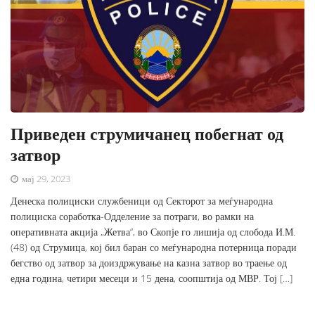
Приведен струмичанец побегнат од
затвор
мај 29, 2023
Денеска полициски службеници од Секторот за меѓународна
полициска соработка-Одделение за потраги, во рамки на
оперативната акција „Жетва“, во Скопје го лишија од слобода И.М.
(48) од Струмица, кој бил баран со меѓународна потерница поради
бегство од затвор за доиздржување на казна затвор во траење од
една година, четири месеци и 15 дена, соопштија од МВР. Тој […]