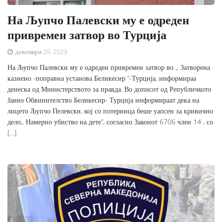
На Љупчо Палевски му е одреден
привремен затвор во Турција
декември 29, 2023
На Љупчо Палевски му е одреден привремен затвор во ,, Затворена
казнено -поправна установа Беликесир “-Турција, информираа
денеска од Министерството за правда. Во дописот од Републичкото
Јавно Обвинителство Беликесир- Турција информираат дека на
лицето Љупчо Пелевски, кој со потерница беше уапсен за кривично
дело,, Намерно убиство на дете”, согласно Законот 6706 член 14 , со
[…]