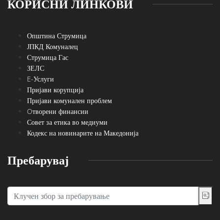
КОРИСНИ ЛИНКОВИ
Општина Струмица
ЈПКД Комуналец
Струмица Гас
ЗЕЛС
E-Услуги
Пријави корупција
Пријави комунален проблем
Oтворени финансии
Совет за етика во медиуми
Кодекс на новинарите на Македонија
Пребарувај