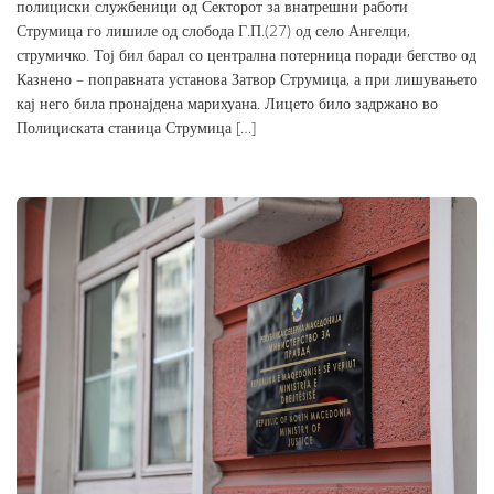
полициски службеници од Секторот за внатрешни работи
Струмица го лишиле од слобода Г.П.(27) од село Ангелци,
струмичко. Тој бил барал со централна потерница поради бегство од
Казнено – поправната установа Затвор Струмица, а при лишувањето
кај него била пронајдена марихуана. Лицето било задржано во
Полициската станица Струмица […]