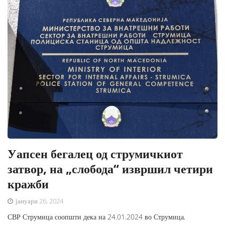
Уапсен бегалец од струмичкиот
затвор, на „слобода“ извршил четири
кражби
јануари 26, 2024
СВР Струмица соопшти дека на 24.01.2024 во Струмица,