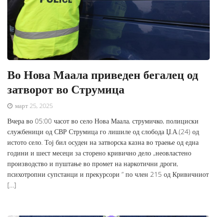
Во Нова Маала приведен бегалец од
затворот во Струмица
март 25, 2025
Вчера во 05:00 часот во село Нова Маала, струмичко, полициски
службеници од СВР Струмица го лишиле од слобода Џ.А.(24) од
истото село. Тој бил осуден на затворска казна во траење од една
години и шест месеци за сторено кривично дело „неовластено
производство и пуштање во промет на наркотични дроги,
психотропни супстанци и прекурсори “ по член 215 од Кривичниот
[…]