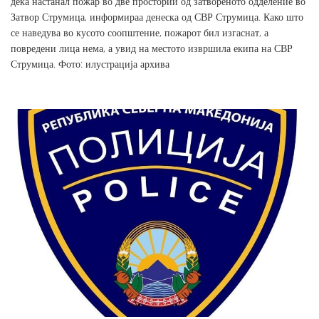
дека настанал пожар во две простории од затвореното одделение во
Затвор Струмица, информираа денеска од СВР Струмица. Како што
се наведува во кусото соопштение, пожарот бил изгаснат, а
повредени лица нема, а увид на местото извршила екипа на СВР
Струмица. Фото: илустрација архива