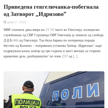
Приведена гевгеличанка-побегнала
од Затворот „Идризово“
јуни 21, 2025
МВР соопшти дека вчера во 21:10 часот во Гевгелија, полициски
службеници од СВР Струмица-ОВР Гевгелија ја лишиле од слобода
Д.Џ.Б.(46) од Гевгелија. Таа била барана по потерница поради
бегство од Казнено – поправната установа Затвор „Идризово“, каде
издржувала казна затвор од три години и шест месеци за сторени
кривични дела „разбојништво“ по член 237 од […]