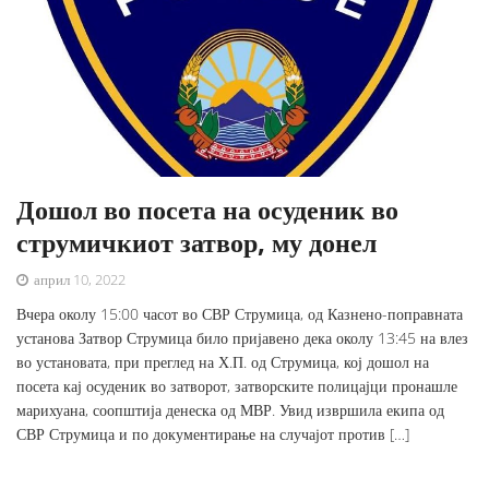
Дошол во посета на осуденик во
струмичкиот затвор, му донел
април 10, 2022
Вчера околу 15:00 часот во СВР Струмица, од Казнено-поправната
установа Затвор Струмица било пријавено дека околу 13:45 на влез
во установата, при преглед на Х.П. од Струмица, кој дошол на
посета кај осуденик во затворот, затворските полицајци пронашле
марихуана, соопштија денеска од МВР. Увид извршила екипа од
СВР Струмица и по документирање на случајот против […]