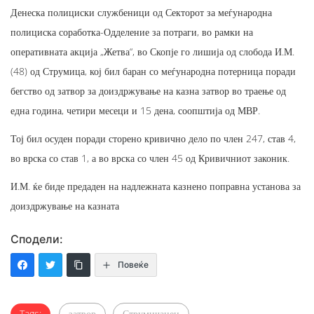
Денеска полициски службеници од Секторот за меѓународна
полициска соработка-Одделение за потраги, во рамки на
оперативната акција „Жетва“, во Скопје го лишија од слобода И.М.
(48) од Струмица, кој бил баран со меѓународна потерница поради
бегство од затвор за доиздржување на казна затвор во траење од
една година, четири месеци и 15 дена, соопштија од МВР.
Тој бил осуден поради сторено кривично дело по член 247, став 4,
во врска со став 1, а во врска со член 45 од Кривичниот законик.
И.М. ќе биде предаден на надлежната казнено поправна установа за
доиздржување на казната
Сподели:
Повеќе
Tags:
затвор
Струмичанец