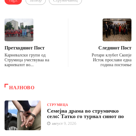
Претходниот Пост
Следниот Пост
Карневалски групи од
Ротари клубот Скопје
Струмица учествуваа на
Исток прослави една
карневалот во…
година постоење
НАЈНОВО
СТРУМИЦА
Семејна драма во струмичко
село: Татко го турнал синот по
август 9, 2026