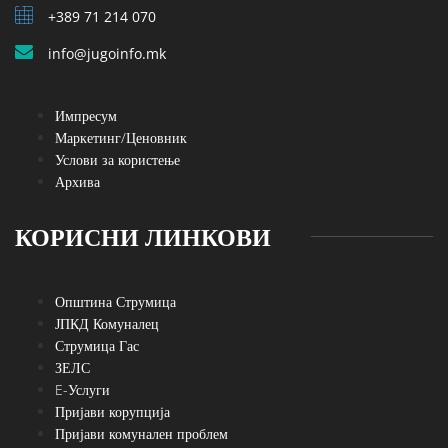
+389 71 214 070
info@jugoinfo.mk
Импресум
Маркетинг/Ценовник
Услови за користење
Архива
КОРИСНИ ЛИНКОВИ
Општина Струмица
ЈПКД Комуналец
Струмица Гас
ЗЕЛС
E-Услуги
Пријави корупција
Пријави комунален проблем