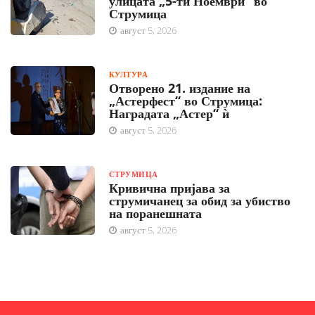
улицата „5-ти Ноември“ во
Струмица
август 5, 2026
КУЛТУРА
Отворено 21. издание на
„Астерфест“ во Струмица:
Наградата „Астер“ ѝ
август 5, 2026
СТРУМИЦА
Кривична пријава за
струмичанец за обид за убиство
на поранешната
август 5, 2026