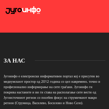
ЗА НАС
Југоинфо е електронски информативен портал кој е присутен во
медиумскиот простор од 2012 година со цел навремено, точно и
професионално информирање на сите граѓани. Југоинфо ги
покрива настаните и ви ги става на располагање сите вести од
Југоисточниот регион со посебен фокус на струмичкиот макро
регион (Струмица, Василево, Босилово и Ново Село).