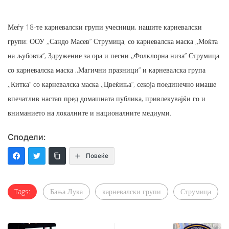
Меѓу 18-те карневалски групи учесници, нашите карневалски
групи: ООУ ,,Сандо Масев” Струмица, со карневалска маска ,,Моќта
на љубовта”, Здружение за ора и песни ,,Фолклорна низа” Струмица
со карневалска маска ,,Магични празници” и карневалска група
,,Китка” со карневалска маска ,,Цвеќиња”, секоја поединечно имаше
впечатлив настап пред домашната публика, привлекувајќи го и
вниманието на локалните и националните медиуми.
Сподели:
Повеќе
Tags:
Бања Лука
карневалски групи
Струмица