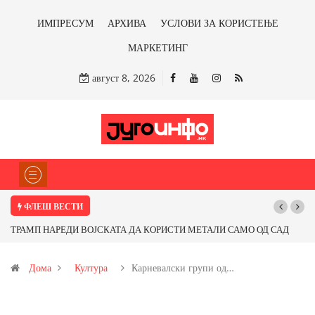
ИМПРЕСУМ
АРХИВА
УСЛОВИ ЗА КОРИСТЕЊЕ
МАРКЕТИНГ
август 8, 2026
ФЛЕШ ВЕСТИ
О ОД САД
Почнува реконструкцијата на улицата „5-ти Ноември“ во Струми
от од
Дома
Култура
Карневалски групи од…