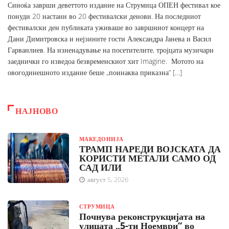
Синоќа заврши деветтото издание на Струмица ОПЕН фестивал кое
понуди 20 настани во 20 фестивалски денови. На последниот
фестивалски ден публиката уживаше во завршниот концерт на
Дани Димитровска и нејзините гости Александра Јанева и Васил
Гарванлиев. На изненадување на посетителите, тројцата музичари
заеднички го изведоа безвременскиот хит Imagine. Мотото на
овогодинешното издание беше „поинаква приказна“ […]
НАЈНОВО
МАКЕДОНИЈА
ТРАМП НАРЕДИ ВОЈСКАТА ДА
КОРИСТИ МЕТАЛИ САМО ОД
САД ИЛИ
август 5, 2026
СТРУМИЦА
Почнува реконструкцијата на
улицата „5-ти Ноември“ во