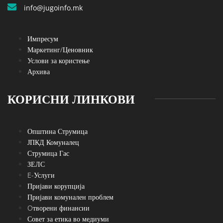
info@jugoinfo.mk
Импресум
Маркетинг/Ценовник
Услови за користење
Архива
КОРИСНИ ЛИНКОВИ
Општина Струмица
ЈПКД Комуналец
Струмица Гас
ЗЕЛС
E-Услуги
Пријави корупција
Пријави комунален проблем
Oтворени финансии
Совет за етика во медиуми