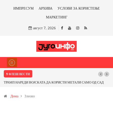
ИМПРЕСУМ
АРХИВА
УСЛОВИ ЗА КОРИСТЕЊЕ
МАРКЕТИНГ
август 7, 2026
ФЛЕШ ВЕСТИ
А КОРИСТИ МЕТАЛИ САМО ОД САД
Почнува реконструкцијата на улицат
 профитираме ли со бакарот од
Дома
Злеово