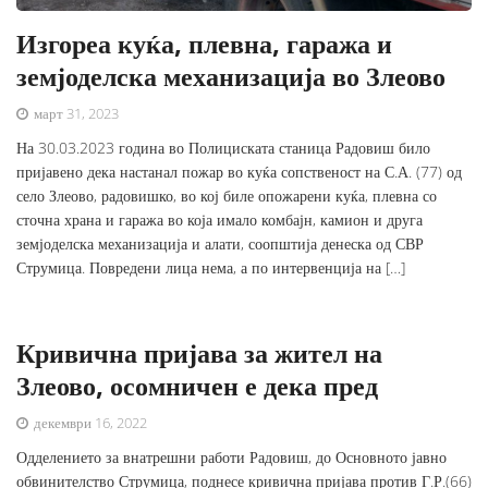
Изгореа куќа, плевна, гаража и
земјоделска механизација во Злеово
март 31, 2023
На 30.03.2023 година во Полициската станица Радовиш било
пријавено дека настанал пожар во куќа сопственост на С.А. (77) од
село Злеово, радовишко, во кој биле опожарени куќа, плевна со
сточна храна и гаража во која имало комбајн, камион и друга
земјоделска механизација и алати, соопштија денеска од СВР
Струмица. Повредени лица нема, а по интервенција на […]
Кривична пријава за жител на
Злеово, осомничен е дека пред
декември 16, 2022
Одделението за внатрешни работи Радовиш, до Основното јавно
обвинителство Струмица, поднесе кривична пријава против Г.Р.(66)