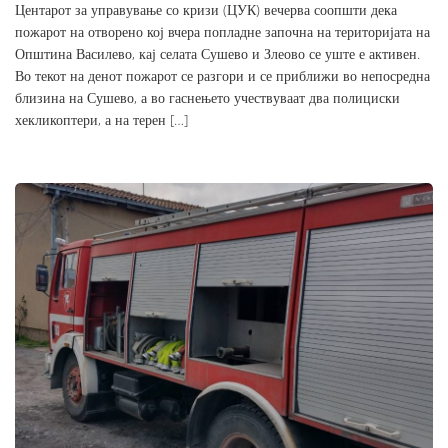
Центарот за управување со кризи (ЦУК) вечерва соопшти дека
пожарот на отворено кој вчера попладне започна на територијата на
Општина Василево, кај селата Сушево и Злеово се уште е активен.
Во текот на денот пожарот се разгори и се приближи во непосредна
близина на Сушево, а во гаснењето учествуваат два полициски
хекликоптери, а на терен […]