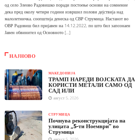
од село Злеово Радовишко поради постоење основи на сомнение
дека пред околу четири години извршил полови дејствија над
малолетничка, соопштија денеска од СВР Струмица. Настанот во
ОВР Радовиш бил пријавен на 14.12.2022, по што бил запознаен
Јавен обвинител од Основното […]
НАЈНОВО
МАКЕДОНИЈА
ТРАМП НАРЕДИ ВОЈСКАТА ДА
КОРИСТИ МЕТАЛИ САМО ОД
САД ИЛИ
август 5, 2026
СТРУМИЦА
Почнува реконструкцијата на
улицата „5-ти Ноември“ во
Струмица
август 5, 2026