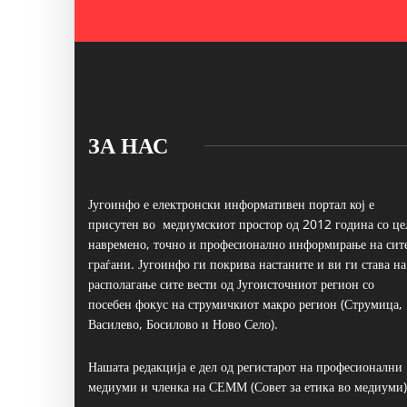
ЗА НАС
Југоинфо е електронски информативен портал кој е
присутен во медиумскиот простор од 2012 година со це
навремено, точно и професионално информирање на сит
граѓани. Југоинфо ги покрива настаните и ви ги става на
располагање сите вести од Југоисточниот регион со
посебен фокус на струмичкиот макро регион (Струмица,
Василево, Босилово и Ново Село).
Нашата редакција е дел од регистарот на професионални
медиуми и членка на СЕММ (Совет за етика во медиуми)