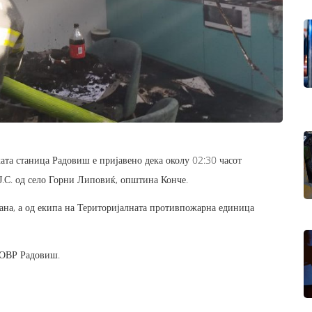
та станица Радовиш е пријавено дека околу 02:30 часот
Ј.С. од село Горни Липовиќ, општина Конче.
ана, а од екипа на Територијалната противпожарна единица
 ОВР Радовиш.