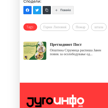
Сподели:
Повеќе
Tags:
Горни Липовиќ
Пожар
штала
Претходниот Пост
Општина Струмица распиша Јавен
повик за осолободување од…