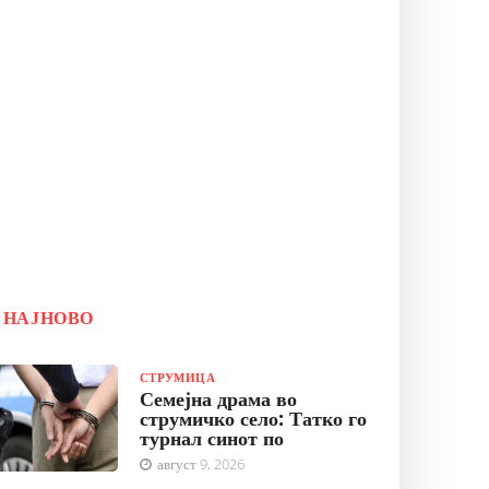
НАЈНОВО
СТРУМИЦА
Семејна драма во
струмичко село: Татко го
турнал синот по
август 9, 2026