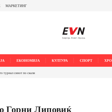
Е
МАРКЕТИНГ
ЈА
ЕКОНОМИЈА
КУЛТУРА
СПОРТ
ХРО
синот по скали
ТРАМП НАРЕДИ ВОЈСКАТА ДА КОРИСТИ МЕТАЛИ САМО ОД
САД ИЛИ ОД ПАРТНЕРСКИ ЗЕМЈИ Ќе профитираме ли со
бакарот од Иловица и со антимонот?
во Горни Липовиќ