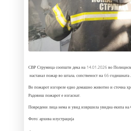
СВР Струмица соопшти дека на 14.01.2026 во Полициска
настанал пожар во штала, сопственост на 66-годишната 
Во пожарот изгореле едно домашно животно и сточна хр
Радовиш пожарот е изгаснат.
Повредени лица нема и увид извршила увидна екипа на
Фото: архива илустрација