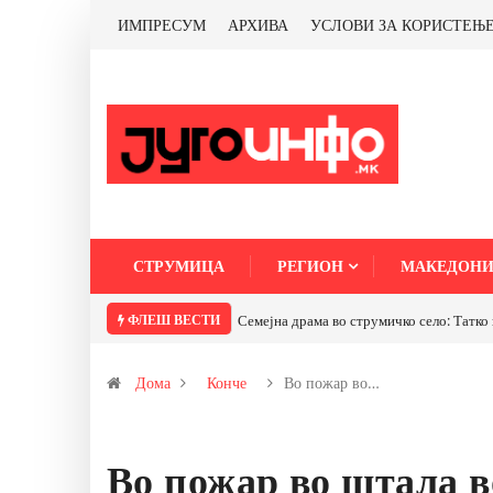
ИМПРЕСУМ
АРХИВА
УСЛОВИ ЗА КОРИСТЕЊ
СТРУМИЦА
РЕГИОН
МАКЕДОНИ
ФЛЕШ ВЕСТИ
Семејна драма во струмичко село: Татко го турнал 
Дома
Конче
Во пожар во…
Во пожар во штала 