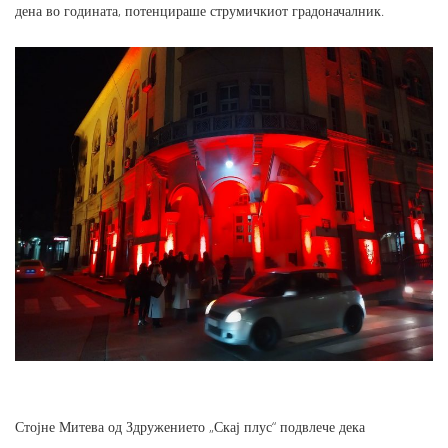
дена во годината, потенцираше струмичкиот градоначалник.
Стојне Митева од Здружението „Скај плус“ подвлече дека