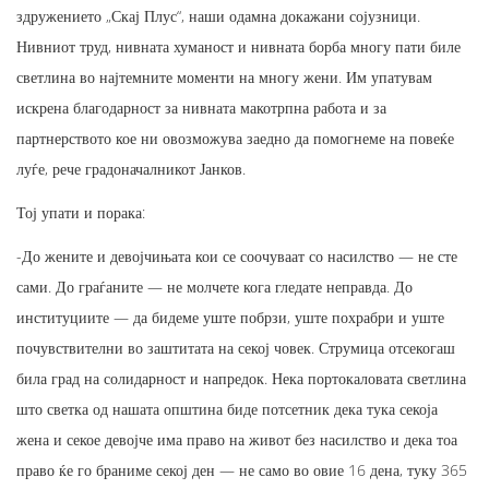
здружението „Скај Плус“, наши одамна докажани сојузници.
Нивниот труд, нивната хуманост и нивната борба многу пати биле
светлина во најтемните моменти на многу жени. Им упатувам
искрена благодарност за нивната макотрпна работа и за
партнерството кое ни овозможува заедно да помогнеме на повеќе
луѓе, рече градоначалникот Јанков.
Тој упати и порака:
-До жените и девојчињата кои се соочуваат со насилство — не сте
сами. До граѓаните — не молчете кога гледате неправда. До
институциите — да бидеме уште побрзи, уште похрабри и уште
почувствителни во заштитата на секој човек. Струмица отсекогаш
била град на солидарност и напредок. Нека портокаловата светлина
што светка од нашата општина биде потсетник дека тука секоја
жена и секое девојче има право на живот без насилство и дека тоа
право ќе го браниме секој ден — не само во овие 16 дена, туку 365