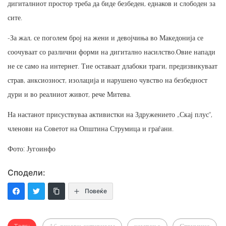
дигиталниот простор треба да биде безбеден, еднаков и слободен за
сите.
-За жал, се поголем број на жени и девојчиња во Македонија се
соочуваат со различни форми на дигитално насилство.Овие напади
не се само на интернет. Тие оставаат длабоки траги, предизвикуваат
страв, анксиозност, изолација и нарушено чувство на безбедност
дури и во реалниот живот, рече Митева.
На настанот присуствуваа активистки на Здружението „Скај плус“,
членови на Советот на Општина Струмица и граѓани.
Фото: Југоинфо
Сподели:
Повеќе