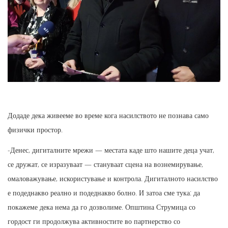
Додаде дека живееме во време кога насилството не познава само
физички простор.
-Денес, дигиталните мрежи — местата каде што нашите деца учат,
се дружат, се изразуваат — стануваат сцена на вознемирување,
омаловажување, искористување и контрола. Дигиталното насилство
е подеднакво реално и подеднакво болно. И затоа сме тука: да
покажеме дека нема да го дозволиме. Општина Струмица со
гордост ги продолжува активностите во партнерство со