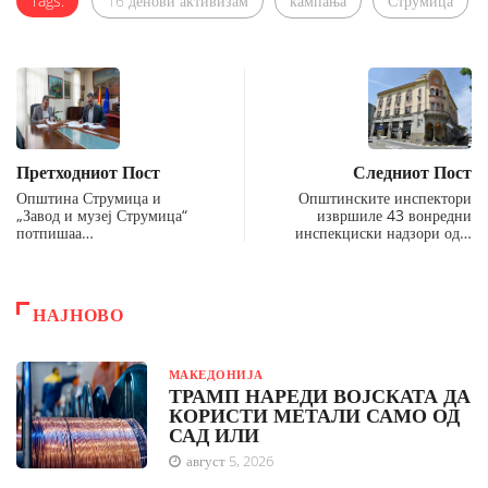
Tags:
16 денови активизам
кампања
Струмица
Претходниот Пост
Следниот Пост
Општина Струмица и
Општинските инспектори
„Завод и музеј Струмица“
извршиле 43 вонредни
потпишаа…
инспекциски надзори од…
НАЈНОВО
МАКЕДОНИЈА
ТРАМП НАРЕДИ ВОЈСКАТА ДА
КОРИСТИ МЕТАЛИ САМО ОД
САД ИЛИ
август 5, 2026