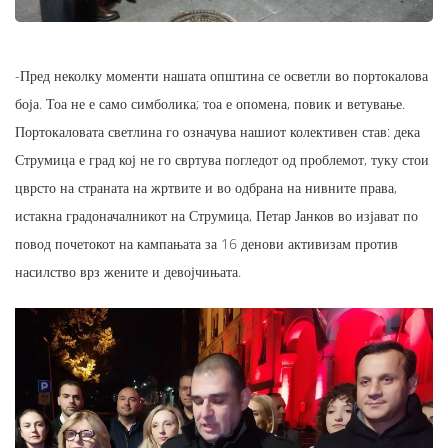
-Пред неколку моменти нашата општина се осветли во портокалова
боја. Тоа не е само симболика; тоа е опомена, повик и ветување.
Портокаловата светлина го означува нашиот колективен став: дека
Струмица е град кој не го свртува погледот од проблемот, туку стои
цврсто на страната на жртвите и во одбрана на нивните права,
истакна градоначалникот на Струмица, Петар Јанков во изјават по
повод почетокот на кампањата за 16 денови активизам против
насилство врз жените и девојчињата.