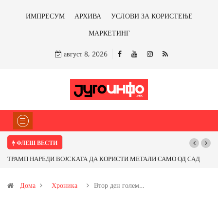
ИМПРЕСУМ
АРХИВА
УСЛОВИ ЗА КОРИСТЕЊЕ
МАРКЕТИНГ
август 8, 2026
ФЛЕШ ВЕСТИ
НАРЕДИ ВОЈСКАТА ДА КОРИСТИ МЕТАЛИ САМО ОД САД
Почнува рекон
ПАРТНЕРСКИ ЗЕМЈИ Ќе профитираме ли со бакарот од
Дома
Хроника
Втор ден голем…
и со антимонот?