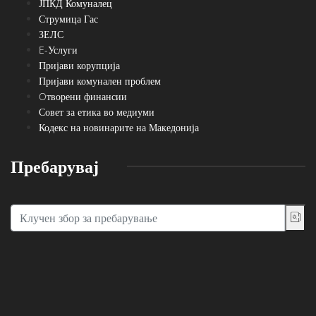
ЈПКД Комуналец
Струмица Гас
ЗЕЛС
E-Услуги
Пријави корупција
Пријави комунален проблем
Oтворени финансии
Совет за етика во медиуми
Кодекс на новинарите на Македонија
Пребарувај