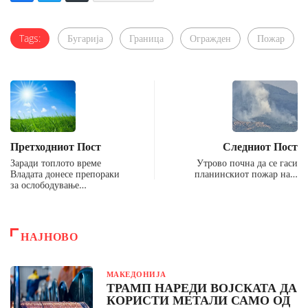
Tags:
Бугарија
Граница
Огражден
Пожар
Претходниот Пост
Следниот Пост
Заради топлото време
Утрово почна да се гаси
Владата донесе препораки
планинскиот пожар на…
за ослободување…
НАЈНОВО
МАКЕДОНИЈА
ТРАМП НАРЕДИ ВОЈСКАТА ДА
КОРИСТИ МЕТАЛИ САМО ОД