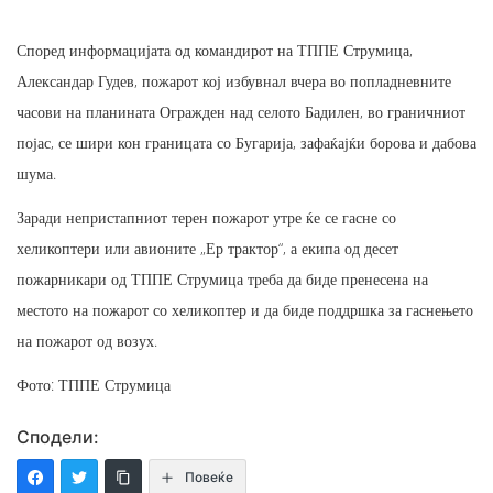
Според информацијата од командирот на ТППЕ Струмица,
Александар Гудев, пожарот кој избувнал вчера во попладневните
часови на планината Огражден над селото Бадилен, во граничниот
појас, се шири кон границата со Бугарија, зафаќајќи борова и дабова
шума.
Заради непристапниот терен пожарот утре ќе се гасне со
хеликоптери или авионите „Ер трактор“, а екипа од десет
пожарникари од ТППЕ Струмица треба да биде пренесена на
местото на пожарот со хеликоптер и да биде поддршка за гаснењето
на пожарот од возух.
Фото: ТППЕ Струмица
Сподели:
Повеќе