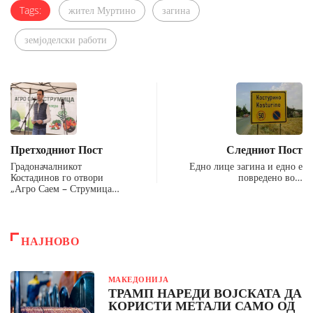
Tags:
жител Муртино
загина
земјоделски работи
Претходниот Пост
Следниот Пост
Градоначалникот
Едно лице загина и едно е
Костадинов го отвори
повредено во…
„Агро Саем – Струмица…
НАЈНОВО
МАКЕДОНИЈА
ТРАМП НАРЕДИ ВОЈСКАТА ДА
КОРИСТИ МЕТАЛИ САМО ОД