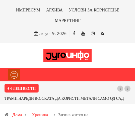
ИМПРЕСУМ
АРХИВА
УСЛОВИ ЗА КОРИСТЕЊЕ
МАРКЕТИНГ
август 9, 2026
ФЛЕШ ВЕСТИ
ТРАМП НАРЕДИ ВОЈСКАТА ДА КОРИСТИ МЕТАЛИ САМО ОД САД
По
ИЛИ ОД ПАРТНЕРСКИ ЗЕМЈИ Ќе профитираме ли со бакарот од
Дома
Хроника
Загина жител на…
Иловица и со антимонот?