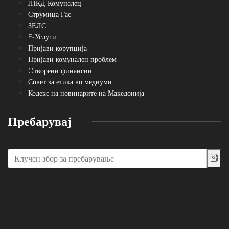
ЈПКД Комуналец
Струмица Гас
ЗЕЛС
E-Услуги
Пријави корупција
Пријави комунален проблем
Oтворени финансии
Совет за етика во медиуми
Кодекс на новинарите на Македонија
Пребарувај