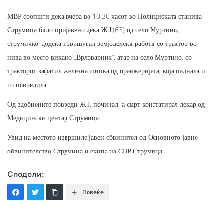
МВР соопшти дека вчера во 10:30 часот во Полициската станица
Струмица било пријавено дека Ж.Ј.(63) од село Муртино,
струмичко, додека извршувал земјоделски работи со трактор во
нива во место викано „Врловарник“, атар на село Муртино, со
тракторот зафатил железна шипка од оранжеријата, која паднала и
го повредила.
Од здобиените повреди Ж.Ј. починал, а смрт констатирал лекар од
Медицински центар Струмица.
Увид на местото извршиле јавен обвинител од Основното јавно
обвинителство Струмица и екипа на СВР Струмица.
Сподели:
Повеќе