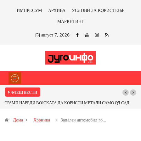
ИМПРЕСУМ
АРХИВА
УСЛОВИ ЗА КОРИСТЕЊЕ
МАРКЕТИНГ
август 7, 2026
ФЛЕШ ВЕСТИ
ТРАМП НАРЕДИ ВОЈСКАТА ДА КОРИСТИ МЕТАЛИ САМО ОД САД
ИЛИ ОД ПАРТНЕРСКИ ЗЕМЈИ Ќе профитираме ли со бакарот од
Дома
Хроника
Запален автомобил го…
Иловица и со антимонот?