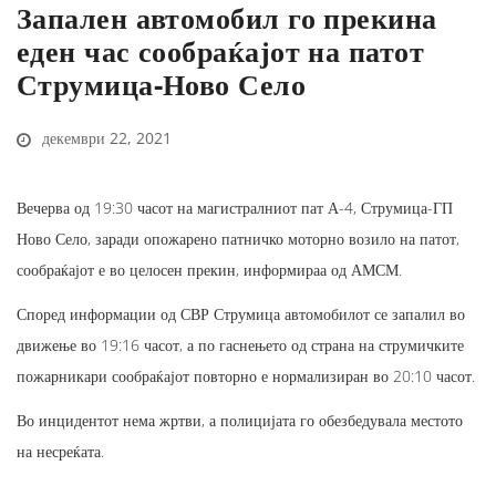
Запален автомобил го прекина
еден час сообраќајот на патот
Струмица-Ново Село
декември 22, 2021
Вечерва од 19:30 часот на магистралниот пат А-4, Струмица-ГП
Ново Село, заради опожарено патничко моторно возило на патот,
сообраќајот е во целосен прекин, информираа од АМСМ.
Според информации од СВР Струмица автомобилот се запалил во
движење во 19:16 часот, а по гаснењето од страна на струмичките
пожарникари сообраќајот повторно е нормализиран во 20:10 часот.
Во инцидентот нема жртви, а полицијата го обезбедувала местото
на несреќата.