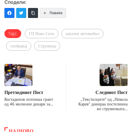
Сподели:
Повеќе
Tags:
ГП Ново Село
запален автомобил
сообраќај
Струмица
Претходниот Пост
Следниот Пост
Костадинов потпиша грант
„Текстилците“ од „Никола
од 46 милиони денари за…
Карев“ донираа постелнина
во струмичката…
НАЈНОВО