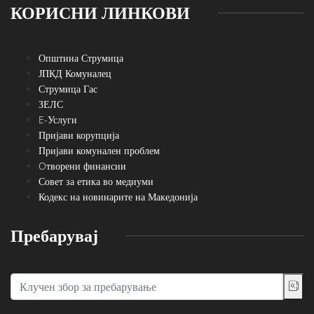
КОРИСНИ ЛИНКОВИ
Општина Струмица
ЈПКД Комуналец
Струмица Гас
ЗЕЛС
E-Услуги
Пријави корупција
Пријави комунален проблем
Oтворени финансии
Совет за етика во медиуми
Кодекс на новинарите на Македонија
Пребарувај