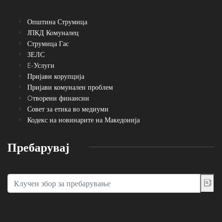
Општина Струмица
ЈПКД Комуналец
Струмица Гас
ЗЕЛС
E-Услуги
Пријави корупција
Пријави комунален проблем
Oтворени финансии
Совет за етика во медиуми
Кодекс на новинарите на Македонија
Пребарувај