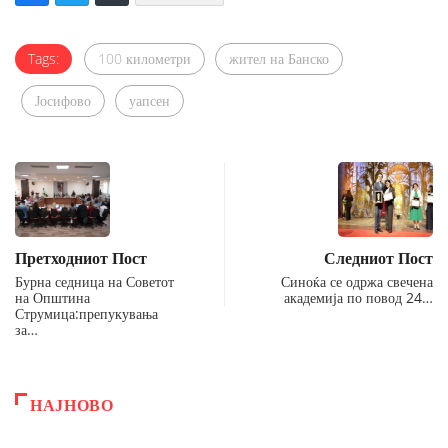
Tags:
100 километри
жител на Банско
Јосифово
уапсен
Претходниот Пост
Следниот Пост
Бурна седница на Советот
Синоќа се одржа свечена
на Општина
академија по повод 24…
Струмица:препукувања
за…
НАЈНОВО