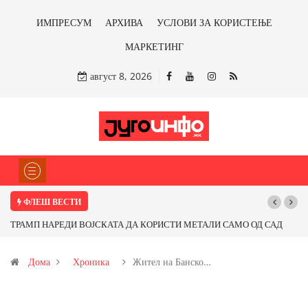
ИМПРЕСУМ
АРХИВА
УСЛОВИ ЗА КОРИСТЕЊЕ
МАРКЕТИНГ
август 8, 2026
ФЛЕШ ВЕСТИ
РАМП НАРЕДИ ВОЈСКАТА ДА КОРИСТИ МЕТАЛИ САМО ОД САД
Почнува
И ОД ПАРТНЕРСКИ ЗЕМЈИ Ќе профитираме ли со бакарот од
Дома
Хроника
Жител на Банско…
овица и со антимонот?