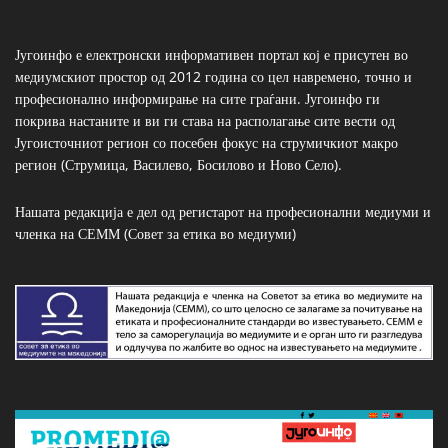
Југоинфо е електронски информативен портал кој е присутен во
медиумскиот простор од 2012 година со цел навремено, точно и
професионално информирање на сите граѓани. Југоинфо ги
покрива настаните и ви ги става на располагање сите вести од
Југоисточниот регион со посебен фокус на струмичкиот макро
регион (Струмица, Василево, Босилово и Ново Село).
Нашата редакција е дел од регистарот на професионални медиуми и
членка на СЕММ (Совет за етика во медиуми)