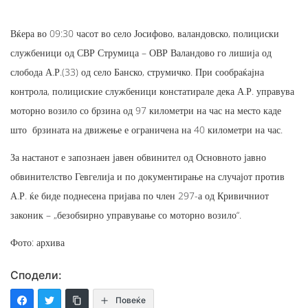
Вќера во 09:30 часот во село Јосифово, валандовско, полициски
службеници од СВР Струмица – ОВР Валандово го лишија од
слобода А.Р.(33) од село Банско, струмичко. При сообраќајна
контрола, полициские службеници констатирале дека А.Р. управува
моторно возило со брзина од 97 километри на час на место каде
што брзината на движење е ограничена на 40 километри на час.
За настанот е запознаен јавен обвинител од Основното јавно
обвинителство Гевгелија и по документирање на случајот против
А.Р. ќе биде поднесена пријава по член 297-а од Кривичниот
законик – „безобѕирно управување со моторно возило“.
Фото: архива
Сподели:
Повеќе