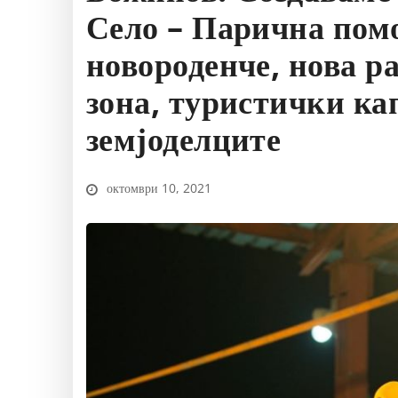
Село – Парична помо
новороденче, нова р
зона, туристички ка
земјоделците
октомври 10, 2021