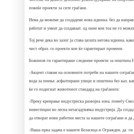
повеќе проекти за сите граѓани.
Нема да можеме да создадеме нова иднина, без да напра
работат и умеат да создаваат, од оние кои тоа не го можа
Тој рече дека во залог ја става целата негова иднина, ка
чист образ, со проекти кои ќе гарантираат промени.
Божинов ги гарантираше следниве проекти за општина Н
-Акцент ставам на основните потреби на нашите сограѓан
вода за пиење, асфалтирани улици и општина без кал, к
ќе го подигнат животниот стандард на граѓаните;
-Преку креирање индустриска развојна зона, помеѓу Смо
инвестиции во лесна незагадувачка индустрија. Да созд
да отворат нови работни места за нашите сограѓани и да 
-Наша прва задача е нашите Беласица и Огражден, да ги