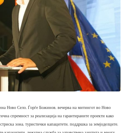
а Ново Село, Ѓорѓе Божинов, вечерва на митингот во Ново
ргична спремност за реализација на гарантираните проекти како
стриска зона, туристички капацитети, поддршка за земјоделците,
те капацитети, дежурна служба за здравствена заштита и многу