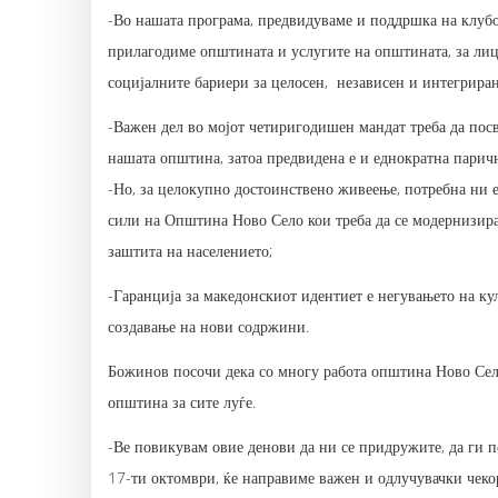
-Во нашата програма, предвидуваме и поддршка на клубов
прилагодиме општината и услугите на општината, за лиц
социјалните бариери за целосен, независен и интегриран
-Важен дел во мојот четиригодишен мандат треба да пос
нашата општина, затоа предвидена е и еднократна паричн
-Но, за целокупно достоинствено живеење, потребна ни 
сили на Општина Ново Село кои треба да се модернизираат
заштита на населението;
-Гаранција за македонскиот идентиет е негувањето на кул
создавање на нови содржини.
Божинов посочи дека со многу работа општина Ново Село
општина за сите луѓе.
-Ве повикувам овие денови да ни се придружите, да ги п
17-ти октомври, ќе направиме важен и одлучувачки чеко