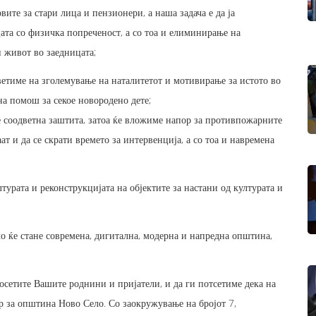
ите за стари лица и пензионери, а наша задача е да ја
ата со физичка попреченост, а со тоа и елиминирање на
 живот во заедницата;
ветиме на зголемување на наталитетот и мотивирање за истото во
а помош за секое новородено дете;
е соодветна заштита, затоа ќе вложиме напор за противпожарните
 и да се скрати времето за интервенција, а со тоа и навремена
турата и реконструкцијата на објектите за настани од културата и
 ќе стане современа, дигитална, модерна и напредна општина,
осетите Вашите роднини и пријатели, и да ги потсетиме дека на
р за општина Ново Село. Со заокружување на бројот 7,