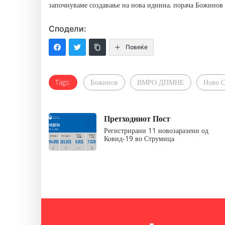
започнуваме создавање на нова иднина, порача Божинов 
Сподели:
Повеќе
Tags:
Божинов
ВМРО ДПМНЕ
Ново С
Претходниот Пост
Регистрирани 11 новозаразени од
Ковид-19 во Струмица