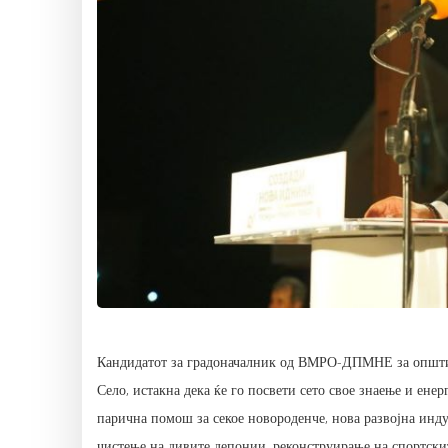
Кандидатот за градоначалник од ВМРО-ДПМНЕ за општин
Село, истакна дека ќе го посвети сето свое знаење и ене
парична помош за секое новороденче, нова развојна инду
чистење на дивите депонии, реконструирање на спортски