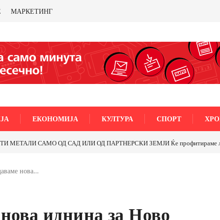
Е
МАРКЕТИНГ
ЈА
ЕКОНОМИЈА
КУЛТУРА
СПОРТ
ХРО
МЕТАЛИ САМО ОД САД ИЛИ ОД ПАРТНЕРСКИ ЗЕМЈИ Ќе профитираме ли со 
даваме нова…
нова иднина за Ново