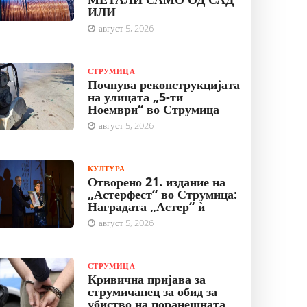
ИЛИ
август 5, 2026
СТРУМИЦА
Почнува реконструкцијата
на улицата „5-ти
Ноември“ во Струмица
август 5, 2026
КУЛТУРА
Отворено 21. издание на
„Астерфест“ во Струмица:
Наградата „Астер“ ѝ
август 5, 2026
СТРУМИЦА
Кривична пријава за
струмичанец за обид за
убиство на поранешната