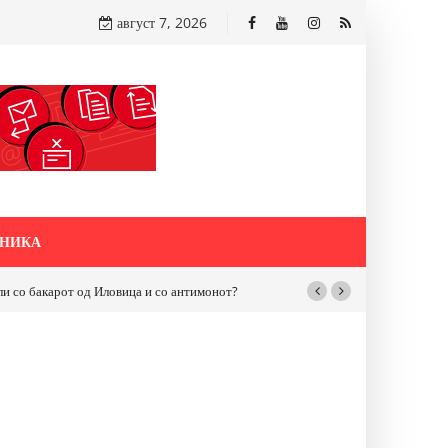
август 7, 2026
НИКА
бакарот од Иловица и со антимонот?
Почнува реконструкцијата на улицат