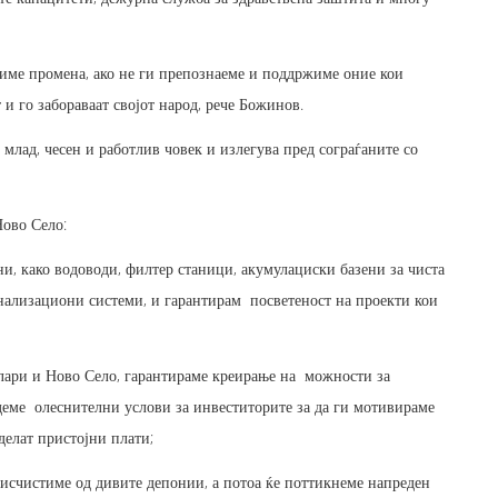
виме промена, ако не ги препознаеме и поддржиме оние кои
т и го забораваат својот народ, рече Божинов.
ко млад, чесен и работлив човек и излегува пред сограѓаните со
ово Село:
и, како водоводи, филтер станици, акумулациски базени за чиста
анализациони системи, и гарантирам посветеност на проекти кои
лари и Ново Село, гарантираме креирање на можности за
адеме олеснителни услови за инвеститорите за да ги мотивираме
делат пристојни плати;
 исчистиме од дивите депонии, а потоа ќе поттикнеме напреден