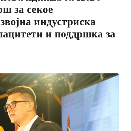
ш за секое
азвојна индустриска
пацитети и поддршка за