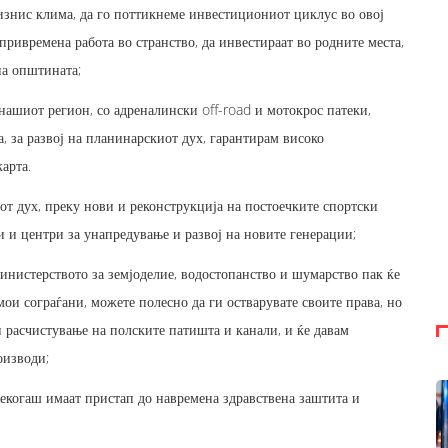
бизнис клима, да го поттикнеме инвестициониот циклус во овој
привремена работа во странство, да инвестираат во родните места,
на општината;
ашиот регион, со адреналински off-road и мотокрос патеки,
, за развој на планинарскиот дух, гарантирам високо
арта.
от дух, преку нови и реконструкција на постоечките спортски
 и центри за унапредување и развој на новите генерации;
инистерството за земјоделие, водостопанство и шумарство пак ќе
мои сограѓани, можете полесно да ги остварувате своите права, но
 расчистување на полските патишта и канали, и ќе давам
оизводи;
секогаш имаат пристап до навремена здравствена заштита и