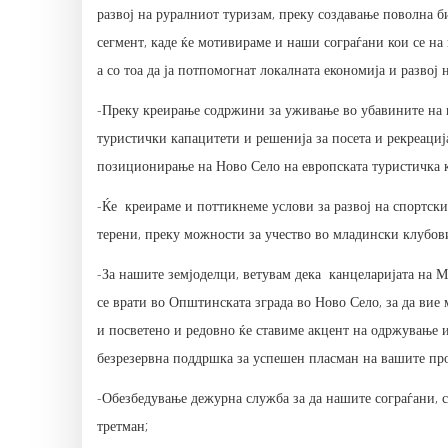
развој на руралниот туризам, преку создавање поволна 
сегмент, каде ќе мотивираме и наши сограѓани кои се на 
а со тоа да ја потпомогнат локалната економија и развој 
-Преку креирање содржини за уживање во убавините на н
туристички капацитети и решенија за посета и рекреација
позиционирање на Ново Село на европската туристичка к
-Ќе креираме и поттикнеме услови за развој на спортски
терени, преку можности за учество во младински клубови
-За нашите земјоделци, ветувам дека канцеларијата на М
се врати во Општинската зграда во Ново Село, за да вие 
и посветено и редовно ќе ставиме акцент на одржување и
безрезервна поддршка за успешен пласман на вашите пр
-Обезбедување дежурна служба за да нашите сограѓани, 
третман;