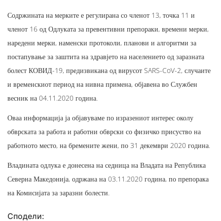
Содржината на мерките е регулирана со членот 13, точка 11 и
членот 16 од Одлуката за превентивни препораки, времени мерки,
наредени мерки, наменски протоколи, планови и алгоритми за
постапување за заштита на здравјето на населението од заразната
болест КОВИД-19, предизвикана од вирусот SARS-CoV-2, случаите
и временскиот период на нивна примена, објавена во Службен
весник на 04.11.2020 година.
Оваа информација ја објавуваме по изразениот интерес околу
обврската за работа и работни обврски со физичко присуство на
работното место, на бремените жени, по 31 декември 2020 година.
Владината одлука е донесена на седница на Владата на Република
Северна Македонија, одржана на 03.11.2020 година, по препорака
на Комисијата за заразни болести.
Сподели: