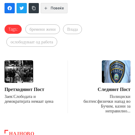
Повеќе
Tags:
бремени жени
Влада
ослободуваат од работа
Претходниот Пост
Следниот Пост
Заев:Слободата и
Полициски
демократијата немаат цена
билтен:физички напад во
Бучим, казни за
неправилно…
НАЈНОВО