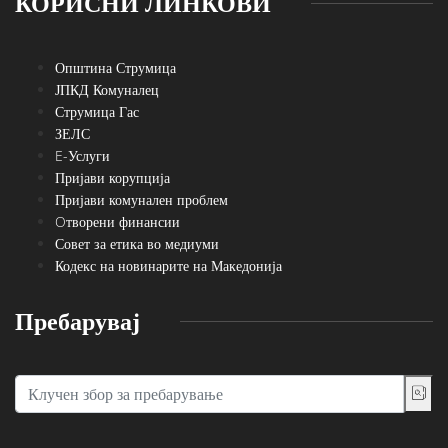
КОРИСНИ ЛИНКОВИ
Општина Струмица
ЈПКД Комуналец
Струмица Гас
ЗЕЛС
E-Услуги
Пријави корупција
Пријави комунален проблем
Oтворени финансии
Совет за етика во медиуми
Кодекс на новинарите на Македонија
Пребарувај