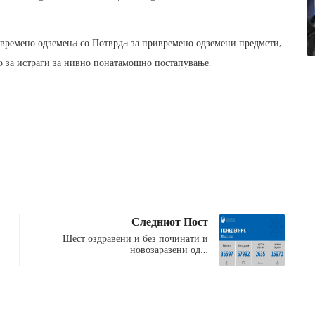
ривремено одземенa со Потврдa за привремено одземени предмети,
о за истраги за нивно понатамошно постапување.
Следниот Пост
Шест оздравени и без починати и
новозаразени од…