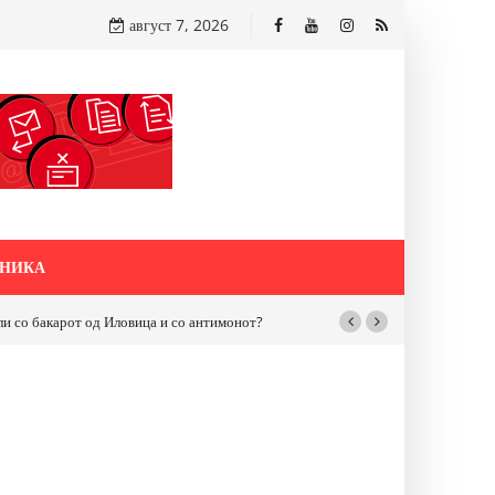
август 7, 2026
НИКА
бакарот од Иловица и со антимонот?