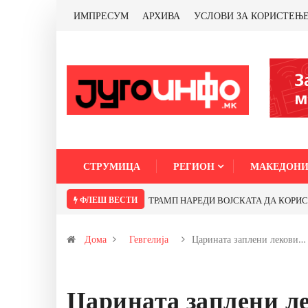
ИМПРЕСУМ
АРХИВА
УСЛОВИ ЗА КОРИСТЕЊ
СТРУМИЦА
РЕГИОН
МАКЕДОНИ
ФЛЕШ ВЕСТИ
ТРАМП НАРЕДИ ВОЈСКАТА ДА КОРИСТИ 
Дома
Гевгелија
Царината заплени лекови…
Царината заплени л