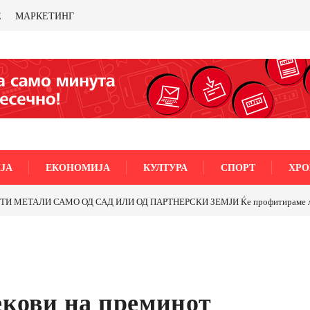
Е
МАРКЕТИНГ
ЈА
ЕКОНОМИЈА
КУЛТУРА
СПОРТ
ХРО
МЕТАЛИ САМО ОД САД ИЛИ ОД ПАРТНЕРСКИ ЗЕМЈИ Ќе профитираме ли со 
екови на преминот