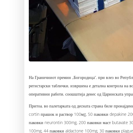
На Граничниот премин „Богородица“, при влез во Републ
регистарски таблички, извршена е детална контрола на 
оперативни работи, соошштија денес од Царинската упра
Притоа, во палетарката од десната страна биле пронајден
cortin прашок и раствор 100мg, 50 паковки depakine 20
паковки neurontin 300mg, 200 паковки маст butavate 30
100mg, 44 паковки aldactone 100mg, 30 паковки plague