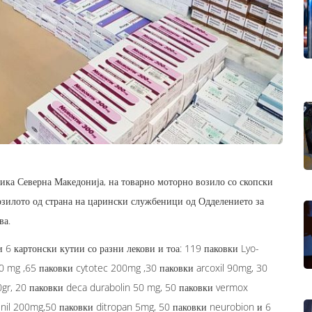
ика Северна Македонија, на товарно моторно возило со скопски
возилото од страна на царински службеници од Одделението за
ва.
и 6 картонски кутии со разни лекови и тоа: 119 паковки Lyo-
0 mg ,65 паковки cytotec 200mg ,30 паковки arcoxil 90mg, 30
gr, 20 паковки deca durabolin 50 mg, 50 паковки vermox
nil 200mg,50 паковки ditropan 5mg, 50 паковки neurobion и 6