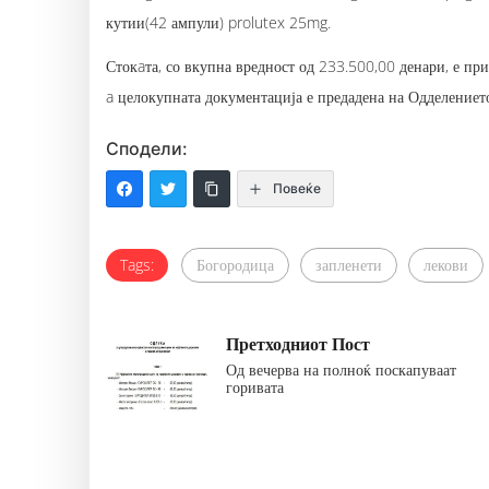
кутии(42 ампули) prolutex 25mg.
Стокaта, со вкупна вредност од 233.500,00 денари, е п
a целокупната документација е предадена на Одделениет
Сподели:
Повеќе
Tags:
Богородица
запленети
лекови
Претходниот Пост
Од вечерва на полноќ поскапуваат
горивата