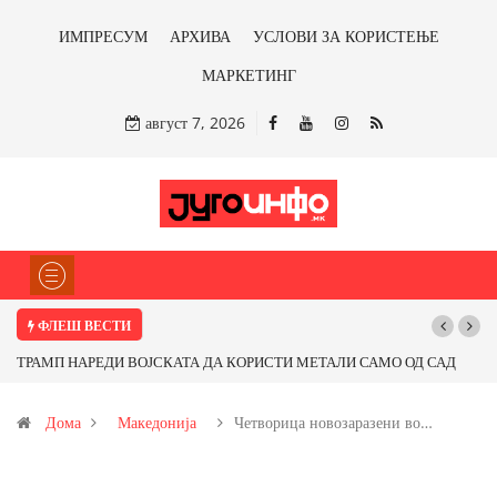
ИМПРЕСУМ
АРХИВА
УСЛОВИ ЗА КОРИСТЕЊЕ
МАРКЕТИНГ
август 7, 2026
ФЛЕШ ВЕСТИ
ОРИСТИ МЕТАЛИ САМО ОД САД
Почнува реконструкцијата на улицата „5
фитираме ли со бакарот од
Дома
Македонија
Четворица новозаразени во…