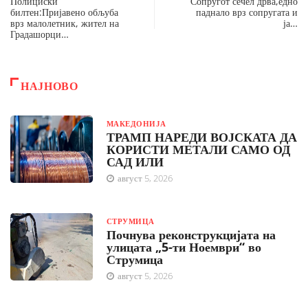
Полициски
Сопругот сечел дрва,едно
билтен:Пријавено обљуба
паднало врз сопругата и
врз малолетник, жител на
ја…
Градашорци…
НАЈНОВО
МАКЕДОНИЈА
ТРАМП НАРЕДИ ВОЈСКАТА ДА
КОРИСТИ МЕТАЛИ САМО ОД
САД ИЛИ
август 5, 2026
СТРУМИЦА
Почнува реконструкцијата на
улицата „5-ти Ноември“ во
Струмица
август 5, 2026