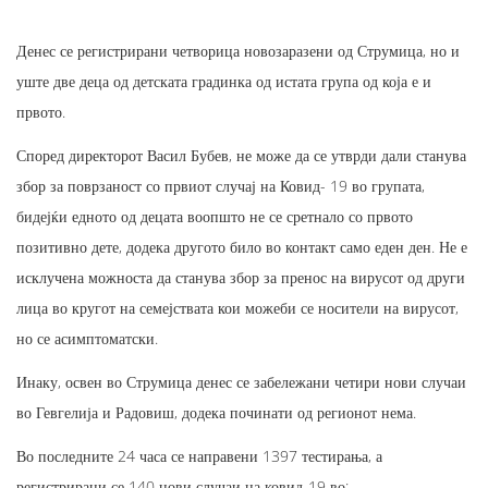
Денес се регистрирани четворица новозаразени од Струмица, но и
уште две деца од детската градинка од истата група од која е и
првото.
Според директорот Васил Бубев, не може да се утврди дали станува
збор за поврзаност со првиот случај на Ковид- 19 во групата,
бидејќи едното од децата воопшто не се сретнало со првото
позитивно дете, додека другото било во контакт само еден ден. Не е
исклучена можноста да станува збор за пренос на вирусот од други
лица во кругот на семејствата кои можеби се носители на вирусот,
но се асимптоматски.
Инаку, освен во Струмица денес се забележани четири нови случаи
во Гевгелија и Радовиш, додека починати од регионот нема.
Во последните 24 часа се направени 1397 тестирања, а
регистрирани се 140 нови случаи на ковид-19 во: