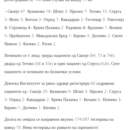
– Скопје 47- Куманово 18- Штип 3- Прилеп 7- Тетово 15- Струга
3- Велес 3- Битола 3- Охрид 1- Кавадарци 2- Гостивар 3-
Гевгелија
4- Струмица 4
– Крива Паланка 2-
Радовиш 4-
Крушево 1- Кочани
5- Пробиштип 2- Македонски Брод 1- Берово 3- Делчево 2- Свети
Николе 3- Кичево 2- Ресен 2.
Починати се 6 лица, тројца пациенти од Скопје (84, 73 и 74г),
двајца од Тетово (68 и 55г) и еден пациент од Струга (62г). Сите
пациенти се починати во болнички услови.
Денеска Институтот за јавно здравје регистрира 60 оздравени
пациенти од:- Скопје 25- Куманово 9- Штип 3- Прилеп 2- Струга
3- Охрид 2- Кавадарци 2- Крива Паланка 1- Кочани 6- Пехчево 3-
Берово 1- Делчево 1- Кичево 2.
Досега во земјата се направени вкупно 174.097 тестирања на
ковид-19. Нема тестирања во рамките на скринингот.