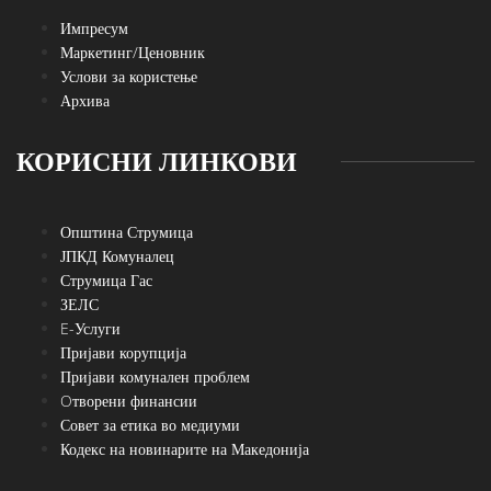
Импресум
Маркетинг/Ценовник
Услови за користење
Архива
КОРИСНИ ЛИНКОВИ
Општина Струмица
ЈПКД Комуналец
Струмица Гас
ЗЕЛС
E-Услуги
Пријави корупција
Пријави комунален проблем
Oтворени финансии
Совет за етика во медиуми
Кодекс на новинарите на Македонија