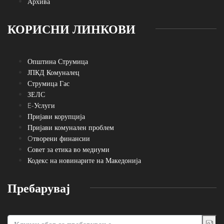
Архива
КОРИСНИ ЛИНКОВИ
Општина Струмица
ЈПКД Комуналец
Струмица Гас
ЗЕЛС
E-Услуги
Пријави корупција
Пријави комунален проблем
Oтворени финансии
Совет за етика во медиуми
Кодекс на новинарите на Македонија
Пребарувај