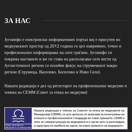
ЗА НАС
Југоинфо е електронски информативен портал кој е присутен во
медиумскиот простор од 2012 година со цел навремено, точно и
професионално информирање на сите граѓани. Југоинфо ги
покрива настаните и ви ги става на располагање сите вести од
Југоисточниот регион со посебен фокус на струмичкиот макро
регион (Струмица, Василево, Босилово и Ново Село).
Нашата редакција е дел од регистарот на професионални медиуми и
членка на СЕММ (Совет за етика во медиуми)