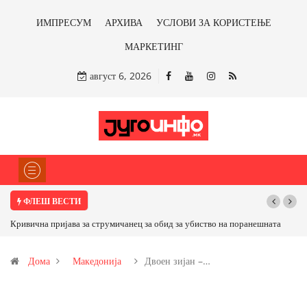
ИМПРЕСУМ
АРХИВА
УСЛОВИ ЗА КОРИСТЕЊЕ
МАРКЕТИНГ
август 6, 2026
ФЛЕШ ВЕСТИ
за убиство на поранешната
Нов пекол во најава: Македонија во портокалова
температурите се искачуваат до 37 степени
Дома
Македонија
Двоен зијан –…