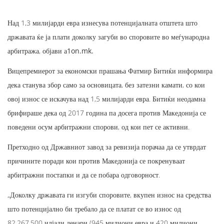
Над 1,3 милијарди евра изнесува потенцијалната отштета што
државата ќе ја плати доколку загуби во споровите во меѓународна
арбитража,
објави а1on.mk.
Вицепремиерот за економски прашања Фатмир Битиќи информира
дека станува збор само за основицата, без затезни камати, со кои
овој износ се искачува над 1,5 милијарди евра. Битиќи неодамна
брифираше дека од 2017 година па досега против Македонија се
поведени осум арбитражни спорови, од кои пет се активни.
Претходно од Државниот завод за ревизија порачаа да се утврдат
причините поради кои против Македонија се покренуваат
арбитражни постапки и да се побара одговорност.
„Доколку државата ги изгуби споровите, вкупен износ на средства
што потенцијално би требало да се платат се во износ од
82.267.500 илјади денари (945 милиони евра и 420 милиони