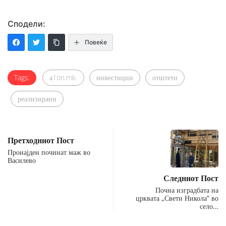
Сподели:
Повеќе
Tags:
а1on.mk.
инвестиции
отштети
реализирани
Претходниот Пост
Пронајден починат маж во
Василево
Следниот Пост
Почна изградбата на
црквата „Свети Никола“ во
село…