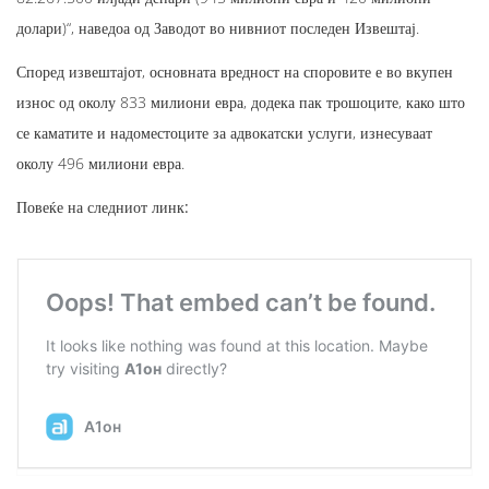
долари)“, наведоа од Заводот во нивниот последен Извештај.
Според извештајот, основната вредност на споровите е во вкупен
износ од околу 833 милиони евра, додека пак трошоците, како што
се каматите и надоместоците за адвокатски услуги, изнесуваат
околу 496 милиони евра.
Повеќе на следниот линк: