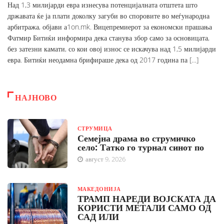
Над 1,3 милијарди евра изнесува потенцијалната отштета што
државата ќе ја плати доколку загуби во споровите во меѓународна
арбитража, објави а1on.mk. Вицепремиерот за економски прашања
Фатмир Битиќи информира дека станува збор само за основицата,
без затезни камати, со кои овој износ се искачува над 1,5 милијарди
евра. Битиќи неодамна брифираше дека од 2017 година па […]
НАЈНОВО
СТРУМИЦА
Семејна драма во струмичко
село: Татко го турнал синот по
август 9, 2026
МАКЕДОНИЈА
ТРАМП НАРЕДИ ВОЈСКАТА ДА
КОРИСТИ МЕТАЛИ САМО ОД
САД ИЛИ