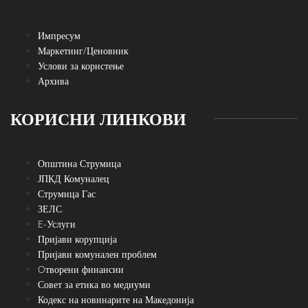
Импресум
Маркетинг/Ценовник
Услови за користење
Архива
КОРИСНИ ЛИНКОВИ
Општина Струмица
ЈПКД Комуналец
Струмица Гас
ЗЕЛС
E-Услуги
Пријави корупција
Пријави комунален проблем
Oтворени финансии
Совет за етика во медиуми
Кодекс на новинарите на Македонија