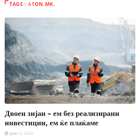
TAGS : А1ON.MK.
Двоен зијан – ем без реализирани
инвестиции, ем ќе плаќаме
јули 12, 2023