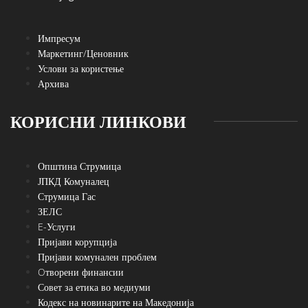
Импресум
Маркетинг/Ценовник
Услови за користење
Архива
КОРИСНИ ЛИНКОВИ
Општина Струмица
ЈПКД Комуналец
Струмица Гас
ЗЕЛС
E-Услуги
Пријави корупција
Пријави комунален проблем
Oтворени финансии
Совет за етика во медиуми
Кодекс на новинарите на Македонија