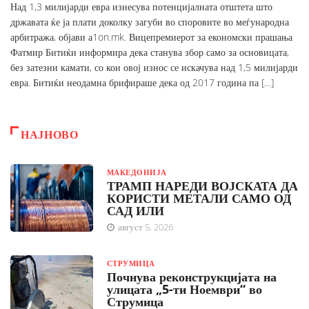
Над 1,3 милијарди евра изнесува потенцијалната отштета што
државата ќе ја плати доколку загуби во споровите во меѓународна
арбитража, објави а1on.mk. Вицепремиерот за економски прашања
Фатмир Битиќи информира дека станува збор само за основицата,
без затезни камати, со кои овој износ се искачува над 1,5 милијарди
евра. Битиќи неодамна брифираше дека од 2017 година па […]
НАЈНОВО
МАКЕДОНИЈА
ТРАМП НАРЕДИ ВОЈСКАТА ДА
КОРИСТИ МЕТАЛИ САМО ОД
САД ИЛИ
август 5, 2026
СТРУМИЦА
Почнува реконструкцијата на
улицата „5-ти Ноември“ во
Струмица