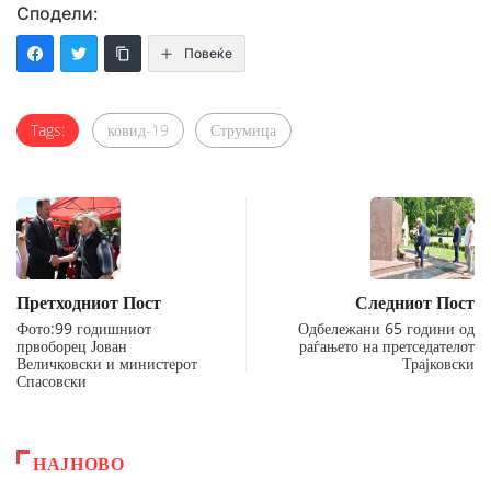
Сподели:
Повеќе
Tags:
ковид-19
Струмица
Претходниот Пост
Следниот Пост
Фото:99 годишниот
Одбележани 65 години од
првоборец Јован
раѓањето на претседателот
Величковски и министерот
Трајковски
Спасовски
НАЈНОВО