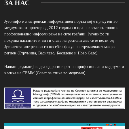
ЗА НАС
Југоинфо е електронски информативен портал кој е присутен во
медиумскиот простор од 2012 година со цел навремено, точно и
професионално информирање на сите граѓани. Југоинфо ги
покрива настаните и ви ги става на располагање сите вести од
Југоисточниот регион со посебен фокус на струмичкиот макро
регион (Струмица, Василево, Босилово и Ново Село).
Нашата редакција е дел од регистарот на професионални медиуми и
членка на СЕММ (Совет за етика во медиуми)