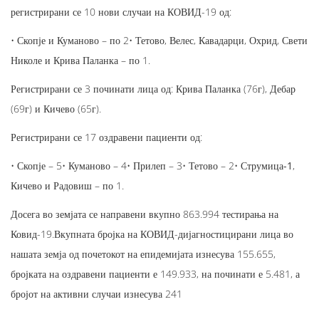
регистрирани се 10 нови случаи на КОВИД-19 од:
• Скопје и Куманово – по 2• Тетово, Велес, Кавадарци, Охрид, Свети
Николе и Крива Паланка – по 1.
Регистрирани се 3 починати лица од: Крива Паланка (76г), Дебар
(69г) и Кичево (65г).
Регистрирани се 17 оздравени пациенти од:
• Скопје – 5• Куманово – 4• Прилеп – 3• Тетово – 2•
Струмица-1
,
Кичево и Радовиш – по 1.
Досега во земјата се направени вкупно 863.994 тестирања на
Ковид-19.Вкупната бројка на КОВИД-дијагностицирани лица во
нашата земја од почетокот на епидемијата изнесува 155.655,
бројката на оздравени пациенти е 149.933, на починати е 5.481, а
бројот на активни случаи изнесува 241