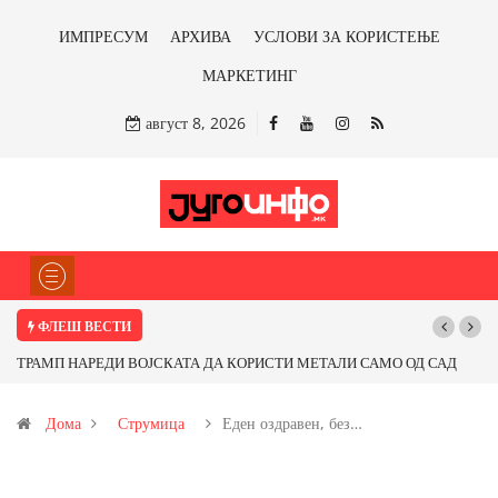
ИМПРЕСУМ
АРХИВА
УСЛОВИ ЗА КОРИСТЕЊЕ
МАРКЕТИНГ
август 8, 2026
ФЛЕШ ВЕСТИ
ТРАМП НАРЕДИ ВОЈСКАТА ДА КОРИСТИ МЕТАЛИ САМО ОД САД
ИЛИ ОД ПАРТНЕРСКИ ЗЕМЈИ Ќе профитираме ли со бакарот од
Дома
Струмица
Еден оздравен, без…
Иловица и со антимонот?