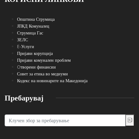
Општина Струмица
ЈПКД Комуналец
Струмица Гас
ЗЕЛС
E-Услуги
Пријави корупција
Пријави комунален проблем
Oтворени финансии
Совет за етика во медиуми
Кодекс на новинарите на Македонија
Пребарувај