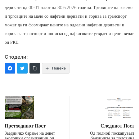
деривати од 00:01 часот на 30.6.2026 година. Трговците на големо
и трговците на мало со нафтени деривати и горива за транспорт
можат да ги формираат цените на одделни нафтени деривати и
горива за транспорт и пониско од највисоките утврдени цени, велат
од РКЕ.
Сподели:
Повеќе
Претходниот Пост
Следниот Пост
Заедничко барање на девет
Од полноќ поскапуваат
еколошки организации од
бензините за половина