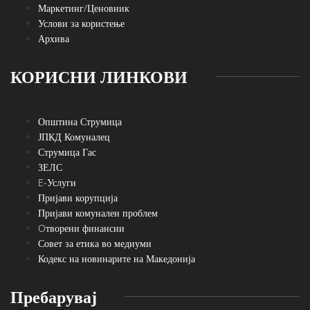
Маркетинг/Ценовник
Услови за користење
Архива
КОРИСНИ ЛИНКОВИ
Општина Струмица
ЈПКД Комуналец
Струмица Гас
ЗЕЛС
E-Услуги
Пријави корупција
Пријави комунален проблем
Oтворени финансии
Совет за етика во медиуми
Кодекс на новинарите на Македонија
Пребарувај