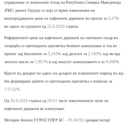
управување со комунален отпад на Република Северна Македонија
(РКЕ) донесе Одлука со која се врши намалување на
малопродажните цени на нафтените деривати во просек за 0,27%
во однос на одлуката од 22.6.2026 година.
Референтните цени на нафтените деривати на светскиот пазар во
споредба со претходната пресметка бележат намалување и тоа во
просек: кај бензините за 0,243%, кај дизелот за 2,183%, кај екстра
лесното масло за 1,907% и кај мазутот намалувањето е за 4,388%.
Курсот на денарот во однос на доларот во изминатиот период по кој
беа формирани цените со претходната пресметка е повисок за
1,5132%.
Од 30.6.2026 година од 00:01 часот максималните цени на
нафтените деривати ќе изнесуваат:
Моторен бензин ЕУРОСУПЕР БС – 95 84,50 (денари/литар)