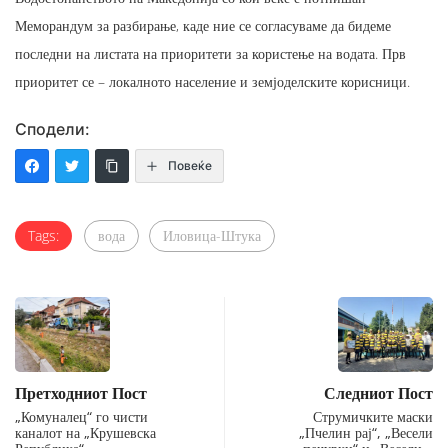
Меморандум за разбирање, каде ние се согласуваме да бидеме
последни на листата на приоритети за користење на водата. Прв
приоритет се – локалното население и земјоделските корисници.
Сподели:
Повеќе
Tags:
вода
Иловица-Штука
Претходниот Пост
Следниот Пост
„Комуналец“ го чисти
Струмичките маски
каналот на „Крушевска
„Пчелин рај“, „Весели