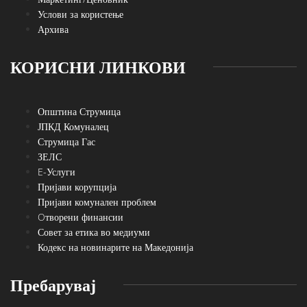
Услови за користење
Архива
КОРИСНИ ЛИНКОВИ
Општина Струмица
ЈПКД Комуналец
Струмица Гас
ЗЕЛС
E-Услуги
Пријави корупција
Пријави комунален проблем
Oтворени финансии
Совет за етика во медиуми
Кодекс на новинарите на Македонија
Пребарувај