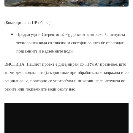
(Комерцијална ПР објава)
Предрасуди и Стереотипи:
Рударскиот комплекс ќе испушта
технолошка вода со токсични состојки со што ќе се загадат
подземните и надземните води.
ВИСТИНА:
Нашиот проект е дизајниран со „НУЛА“ празнење, што
значи дека водата што ја користиме при обработката е задржана и со
рециклирање, повторно се употребува и никогаш не се испушта во
реките или подземните води околу нас.