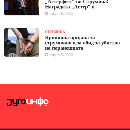
„Астерфест“ во Струмица:
Наградата „Астер“ ѝ
август 5, 2026
СТРУМИЦА
Кривична пријава за
струмичанец за обид за убиство
на поранешната
август 5, 2026