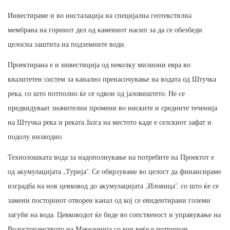
Инвестираме и во инсталација на специјална геотекстилна
мембрана на горниот дел од камениот насип за да се обезбеди
целосна заштита на подземните води.
Проектирана е и инвестиција од неколку милиони евра во
квалитетен систем за канално пренасочување на водата од Штучка
река, со што потполно ќе се одвои од јаловиштето. Не се
предвидуваат значителни промени во ниските и средните теченија
на Штучка река и реката Јазга на местото каде е селскиот зафат и
подолу низводно.
Технолошката вода за надополнување на потребите на Проектот е
од акумулацијата „Турија”. Се обврзуваме во целост да финансираме
изградба на нов цевковод до акумулацијата „Иловица”, со што ќе се
замени постојниот отворен канал од кој се евидентирани големи
загуби на вода. Цевководот ќе биде во сопственост и управување на
Водостопанството на Македонија со кои веќе е потпишан