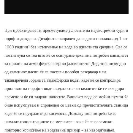
При проектирање ги пресметуваме условите на најекстремни бури и
поројни дождови. Дизајнот е направен да издржи поплава ,,од 1 во
1000 години” без истекување на вода во животната средина. Ова се
постигнува со тоа што ќе се осигураме дека има потребен капацитет
за прилив на атмосферска вода во јаловиштето. Додатно, низводно
од камениот насип ќе се постави посебен резервоар или
таканаречена „брана за атмосферска вода”, каде ќе се контролира
приливот на поројни води, водата со лош квалитет ќе се складира
времено и ќе ги задржи наносите. Вишокот вода со моќни пумпи ќе
биде испумпуван и спроведен со цевки од пречистителната станица
каде ќе се неутрализира киселоста. Доколку има потреба ќе се
намалат концентрациите на металите… вака ќе се овозможи
повторно користење на водата (на пример – за наводнување).