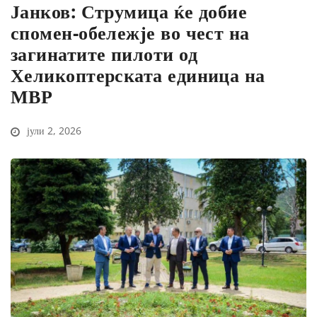
Јанков: Струмица ќе добие
спомен-обележје во чест на
загинатите пилоти од
Хеликоптерската единица на
МВР
јули 2, 2026