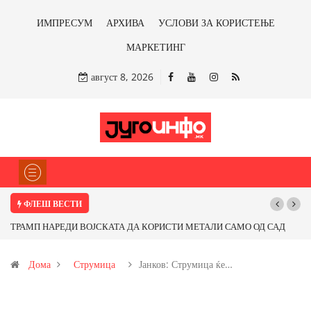
ИМПРЕСУМ
АРХИВА
УСЛОВИ ЗА КОРИСТЕЊЕ
МАРКЕТИНГ
август 8, 2026
ФЛЕШ ВЕСТИ
П НАРЕДИ ВОЈСКАТА ДА КОРИСТИ МЕТАЛИ САМО ОД САД
Почнува ре
ОД ПАРТНЕРСКИ ЗЕМЈИ Ќе профитираме ли со бакарот од
Дома
Струмица
Јанков: Струмица ќе…
ца и со антимонот?