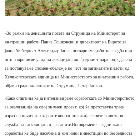
-Во рамки на денешната посета на Струмица на Министерот за
внатрешни работи Панче Тошковски и директорот на Бирото за
јавна безбедност Александар Јанев, остваривме работна средба при
што извршивме увид на локацијата во Градскиот парк, определена
за поставување спомен-обележје во чест на загинатите пилоти од
Хеликоптерската единица на Министерството за внатрешни работи,
објави градоначалникот на Струмица, Петар Јанков,
-Како општина ќе ја интензивираме соработката со Министерството
за реализација на овој значаен проект, кој ќе претставува траен
израз на почит кон хероите кои ги положија своите животи во
служба на татковината и граѓаните.Истовремено, заедничката
соработка ќе биде насочена и кон нови инвестиции во безбедноста