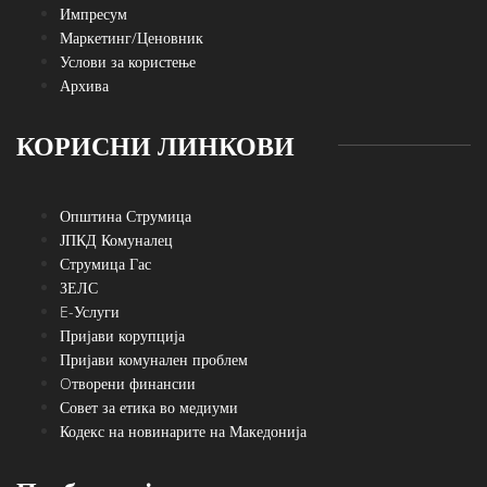
Импресум
Маркетинг/Ценовник
Услови за користење
Архива
КОРИСНИ ЛИНКОВИ
Општина Струмица
ЈПКД Комуналец
Струмица Гас
ЗЕЛС
E-Услуги
Пријави корупција
Пријави комунален проблем
Oтворени финансии
Совет за етика во медиуми
Кодекс на новинарите на Македонија