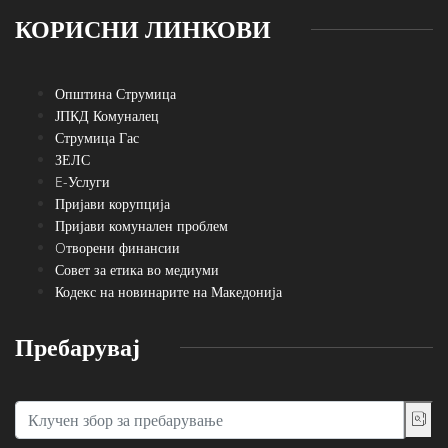
КОРИСНИ ЛИНКОВИ
Општина Струмица
ЈПКД Комуналец
Струмица Гас
ЗЕЛС
E-Услуги
Пријави корупција
Пријави комунален проблем
Oтворени финансии
Совет за етика во медиуми
Кодекс на новинарите на Македонија
Пребарувај