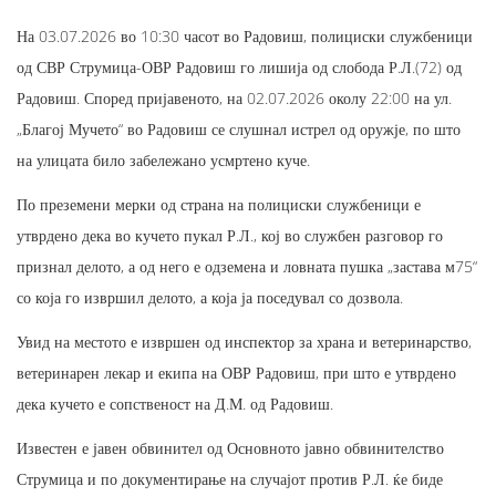
На 03.07.2026 во 10:30 часот во Радовиш, полициски службеници
од СВР Струмица-ОВР Радовиш го лишија од слобода Р.Л.(72) од
Радовиш. Според пријавеното, на 02.07.2026 околу 22:00 на ул.
„Благој Мучето“ во Радовиш се слушнал истрел од оружје, по што
на улицата било забележано усмртено куче.
По преземени мерки од страна на полициски службеници е
утврдено дека во кучето пукал Р.Л., кој во службен разговор го
признал делото, а од него е одземена и ловната пушка „застава м75“
со која го извршил делото, а која ја поседувал со дозвола.
Увид на местото е извршен од инспектор за храна и ветеринарство,
ветеринарен лекар и екипа на ОВР Радовиш, при што е утврдено
дека кучето е сопственост на Д.М. од Радовиш.
Известен е јавен обвинител од Основното јавно обвинителство
Струмица и по документирање на случајот против Р.Л. ќе биде