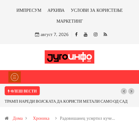
ИМПРЕСУМ
АРХИВА
УСЛОВИ ЗА КОРИСТЕЊЕ
МАРКЕТИНГ
август 7, 2026
ФЛЕШ ВЕСТИ
ТРАМП НАРЕДИ ВОЈСКАТА ДА КОРИСТИ МЕТАЛИ САМО ОД САД
Почну
ИЛИ ОД ПАРТНЕРСКИ ЗЕМЈИ Ќе профитираме ли со бакарот од
Дома
Хроника
Радовишанец усмртил куче…
Иловица и со антимонот?