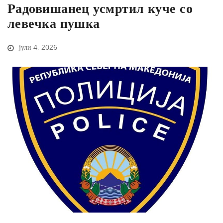
Радовишанец усмртил куче со
левечка пушка
јули 4, 2026