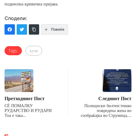
поднесена кривична пријава.
Сподели:
Повеќе
Tags:
куче
Претходниот Пост
Следниот Пост
СЀ ПОМАЛКУ
Полициски билтен:тешко
РУДАРСТВО И РУДАРИ
повредена жена во
Тоа е така…
сообраќајка во Струмица,…