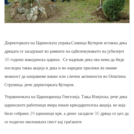
Директорката на Царинската управа,Славица Кутиров истакна дека
дрвцата се засадуваат во рамките на одбележувањето на јубилејот
30 години македонска царина. -Се надевам дека ова нема да биде
последна таква акција и дека и во наредни прилики ќе имаме
можност да направиме вакви или слични активности во Општина
Струмица, рече директорката Кутиров.
Управничката на Царинарница Гевгелија, Тања Илијоска, рече дека
царинските работници вчера имале крводарителска акција, во која
биле собрани 29 едининци крв, а денес засадиле 30 дрвца со цел да
се подигне еколошката свест кај граѓаните.