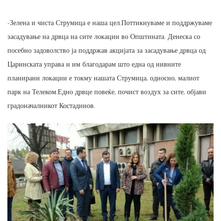
-Зелена и чиста Струмица е наша цел.Поттикнуваме и поддржуваме
засадување на дрвца на сите локации во Општината. Денеска со
посебно задоволство ја поддржав акцијата за засадување дрвца од
Царинската управа и им благодарам што една од нивните
планирани локации е токму нашата Струмица, односно, малиот
парк на Телеком.Едно дрвце повеќе, почист воздух за сите, објави
градоначалникот Костадинов.