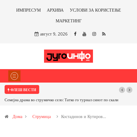
ИМПРЕСУМ
АРХИВА
УСЛОВИ ЗА КОРИСТЕЊЕ
МАРКЕТИНГ
август 9, 2026
ФЛЕШ ВЕСТИ
 синот по скали
ТРАМП НАРЕДИ ВОЈСКАТА ДА КОРИСТИ МЕТАЛИ САМО О
САД ИЛИ ОД ПАРТНЕРСКИ ЗЕМЈИ Ќе профитираме ли со
Дома
Струмица
Костадинов и Кутиров…
бакарот од Иловица и со антимонот?