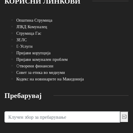
КОРИСНИ ЛИНКОВИ
Општина Струмица
ЈПКД Комуналец
Струмица Гас
ЗЕЛС
E-Услуги
Пријави корупција
Пријави комунален проблем
Oтворени финансии
Совет за етика во медиуми
Кодекс на новинарите на Македонија
Пребарувај