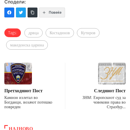
Сподели:
Повеќе
Tags:
дрвца
Костадинов
Кутиров
македонска царина
Претходниот Пост
Следниот Пост
Камион излетал во
ЗНM: Европскиот суд за
Богданци, возачот потешко
човекови права во
повреден
Стразбур…
НАЈНОВО