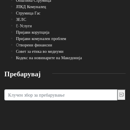
Општина Струмица
ЈПКД Комуналец
Струмица Гас
ЗЕЛС
E-Услуги
Пријави корупција
Пријави комунален проблем
Oтворени финансии
Совет за етика во медиуми
Кодекс на новинарите на Македонија
Пребарувај