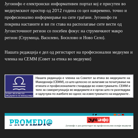
Југоинфо е електронски информативен портал кој е присутен во
медиумскиот простор од 2012 година со цел навремено, точно и
професионално информирање на сите граѓани. Југоинфо ги
покрива настаните и ви ги става на располагање сите вести од
Југоисточниот регион со посебен фокус на струмичкиот макро
регион (Струмица, Василево, Босилово и Ново Село).
Нашата редакција е дел од регистарот на професионални медиуми и
членка на СЕММ (Совет за етика во медиуми)