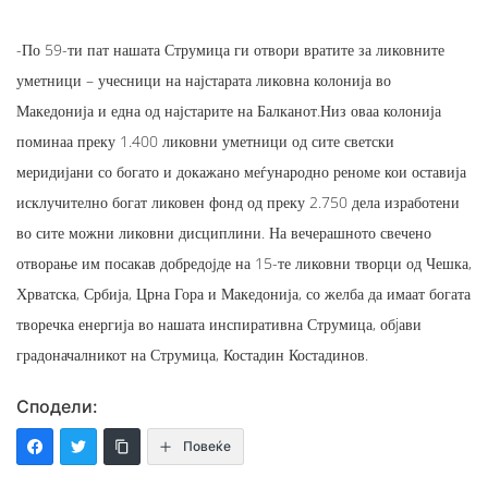
-По 59-ти пат нашата Струмица ги отвори вратите за ликовните
уметници – учесници на најстарата ликовна колонија во
Македонија и една од најстарите на Балканот.Низ оваа колонија
поминаа преку 1.400 ликовни уметници од сите светски
меридијани со богато и докажано меѓународно реноме кои оставија
исклучително богат ликовен фонд од преку 2.750 дела изработени
во сите можни ликовни дисциплини. На вечерашното свечено
отворање им посакав добредојде на 15-те ликовни творци од Чешка,
Хрватска, Србија, Црна Гора и Македонија, со желба да имаат богата
творечка енергија во нашата инспиративна Струмица, обjави
градоначалникот на Струмица, Костадин Костадинов.
Сподели:
Повеќе