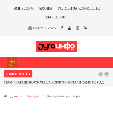
ИМПРЕСУМ
АРХИВА
УСЛОВИ ЗА КОРИСТЕЊЕ
МАРКЕТИНГ
август 8, 2026
ФЛЕШ ВЕСТИ
ТРАМП НАРЕДИ ВОЈСКАТА ДА КОРИСТИ МЕТАЛИ САМО ОД САД
Почну
ИЛИ ОД ПАРТНЕРСКИ ЗЕМЈИ Ќе профитираме ли со бакарот од
Дома
Култура
Костадинов ја отвори…
Иловица и со антимонот?