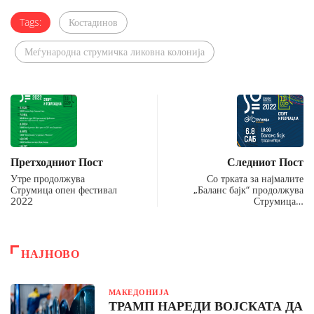
Tags:
Костадинов
Меѓународна струмичка ликовна колонија
Претходниот Пост
Следниот Пост
Утре продолжува
Со трката за најмалите
Струмица опен фестивал
„Баланс бајк“ продолжува
2022
Струмица…
НАЈНОВО
МАКЕДОНИЈА
ТРАМП НАРЕДИ ВОЈСКАТА ДА