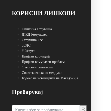
КОРИСНИ ЛИНКОВИ
Општина Струмица
ЈПКД Комуналец
Струмица Гас
ЗЕЛС
E-Услуги
Пријави корупција
Пријави комунален проблем
Oтворени финансии
Совет за етика во медиуми
Кодекс на новинарите на Македонија
Пребарувај