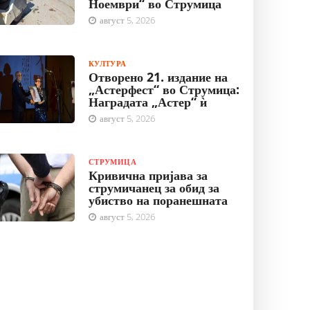
Ноември“ во Струмица
август 5, 2026
КУЛТУРА
Отворено 21. издание на
„Астерфест“ во Струмица:
Наградата „Астер“ ѝ
август 5, 2026
СТРУМИЦА
Кривична пријава за
струмичанец за обид за
убиство на поранешната
август 5, 2026