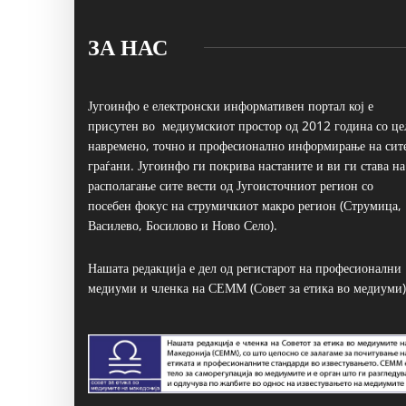
ЗА НАС
Југоинфо е електронски информативен портал кој е
присутен во медиумскиот простор од 2012 година со це
навремено, точно и професионално информирање на сит
граѓани. Југоинфо ги покрива настаните и ви ги става на
располагање сите вести од Југоисточниот регион со
посебен фокус на струмичкиот макро регион (Струмица,
Василево, Босилово и Ново Село).
Нашата редакција е дел од регистарот на професионални
медиуми и членка на СЕММ (Совет за етика во медиуми)