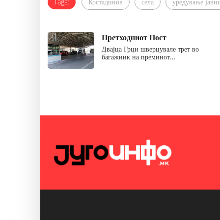
Tags:
Костадинов
села
уредување јав
Претходниот Пост
Двајца Грци шверцувале трет во
багажник на преминот…