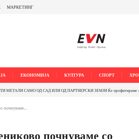
Е
МАРКЕТИНГ
ЈА
ЕКОНОМИЈА
КУЛТУРА
СПОРТ
ХРО
МЕТАЛИ САМО ОД САД ИЛИ ОД ПАРТНЕРСКИ ЗЕМЈИ Ќе профитираме ли со 
во почнуваме…
ениково почнуваме со