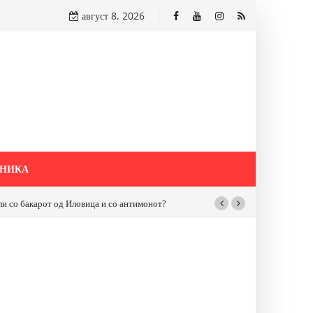
август 8, 2026
НИКА
бакарот од Иловица и со антимонот?
Почнува реконструкцијата на улицат