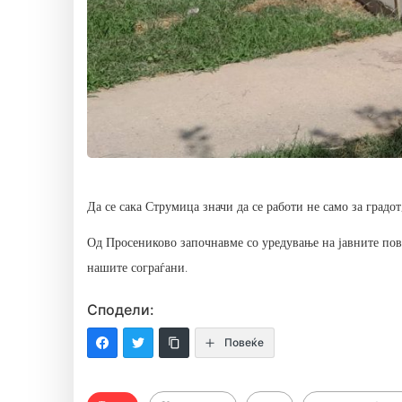
Да се сака Струмица значи да се работи не само за градот,
Од Просениково започнавме со уредување на јавните пов
нашите сограѓани.
Сподели:
Повеќе