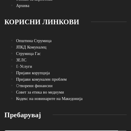
Архива
КОРИСНИ ЛИНКОВИ
Општина Струмица
ЈПКД Комуналец
Струмица Гас
ЗЕЛС
E-Услуги
Пријави корупција
Пријави комунален проблем
Oтворени финансии
Совет за етика во медиуми
Кодекс на новинарите на Македонија
Пребарувај