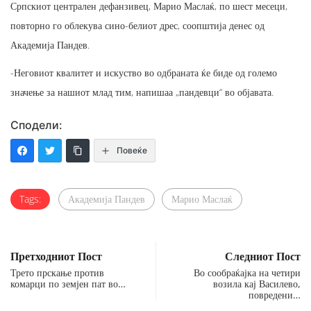
Српскиот централен дефанзивец, Марио Маслаќ, по шест месеци,
повторно го облекува сино-белиот дрес, соопштија денес од
Академија Пандев.
-Неговиот квалитет и искуство во одбраната ќе биде од големо
значење за нашиот млад тим, напишаа „пандевци“ во објавата.
Сподели:
Повеќе
Tags:
Академија Пандев
Марио Маслаќ
Претходниот Пост
Следниот Пост
Трето прскање против
Во сообраќајка на четири
комарци по земјен пат во…
возила кај Василево,
повредени…