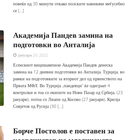
повеќе од 30 минути откако полските навивачи меѓусебно
се […]
Академија Пандев замина на
подготовки во Анталија
јануари 20, 2022
Есенскиот вицешампион Академија Пандев денеска
замина на 12 дневни подготовки во Анталија, Турција, во
рамки на подготовките за вториот дел од првенството на
Првата МФЛ. Во Турција „пандевци“ ќе одиграат 4
контролки и тоа со екипите на Нови Пазар од Србија, (23
јануари), потоа со Лиапи од Косово (27 јануари), Крилја
Совјетов од Русија (30 […]
Борче Постолов е поставен за
координатор на младинската