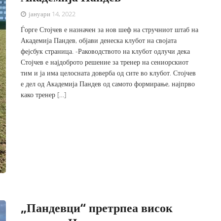
јануари 14, 2022
Ѓорге Стојчев е назначен за нов шеф на стручниот штаб на
Академија Пандев, објави денеска клубот на својата
фејсбук страница. -Раководството на клубот одлучи дека
Стојчев е најдоброто решение за тренер на сениорскиот
тим и ја има целосната доверба од сите во клубот. Стојчев
е дел од Академија Пандев од самото формирање, најпрво
како тренер […]
„Пандевци“ претрпеа висок