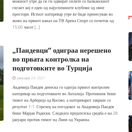
можност утре да си ги одмерат силите со балканскиот
гигант кој е еден од најуспешните клубови од овие
простори. Истиот натпревар утре ќе биде пренесуван во
живо на првиот канал на ТВ Арена Спорт со почеток од
15.00 часот […]
„Пандевци“ одиграа нерешено
во првата контролка на
подготовките во Турција
јануари 24, 2021
Акдемија Пандев денеска го одигра првиот контролен
натпревар на подготовките во Анталија. Противник беше
тимот на Арберија од Косово, а натпреварот заврши со
резултат 1-1. Стрелец на погодокот за Академија Пандев
беше Марјан Радески. Следната пријателска средба е на 28
јануари против тимот на Лвив од Украина.