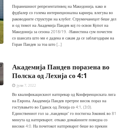
Поранешниот репрезентативец на Македонија, како и
фудбалер со голема интернеционална кариера, влегува во
раководните структури на клубот. Струмичанецот беше дел
и од тимот на Академија Пандев кој го освои Купот на
Македонија за сезона 2018/19. -Навистина сум почестен
со шансата што ми е дадена и сакам да се заблагодарам на
Горан Пандев за тоа што […]
Академија Пандев поразена во
Полска од Лехија со 4:1
јули 7, 2022
Во квалификацискиот натпревар од Конференциската лига
на Европа, Академија Пандев претрпе висок пораз на
гостувањето во Гданск од Лехија со 4:1, (3:0).
Единствениот гол за „пандевци“ го постигна Јоковиќ во 81
минута од натпреварот, откако домаќините поведоа со
високи 4:0. На почетокот натпреварот беше во прекин