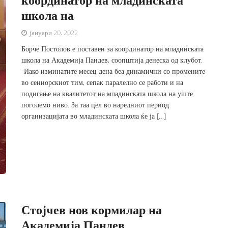
школа на
јануари 20, 2022
Борче Постолов е поставен за координатор на младинската
школа на Академија Пандев, соопштија денеска од клубот.
-Иако изминатите месец дена беа динамични со промените
во сениорскиот тим, сепак паралелно се работи и на
подигање на квалитетот на младинската школа на уште
поголемо ниво. За таа цел во наредниот период
организацијата во младинската школа ќе ја […]
Стојчев нов кормилар на
Академија Пандев