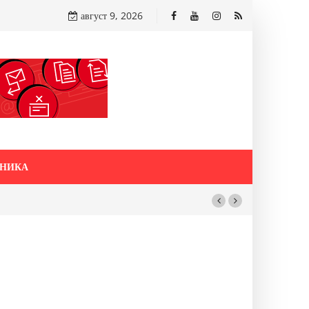
август 9, 2026
НИКА
бакарот од Иловица и со антимонот?