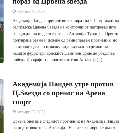
пораз од Црвена ѕвезда
јануари 28, 2021
Академија Пандев претрпе висок пораз од 5-0 од тимот на
белградска Црвена Ѕвезда на контролниот натпревар што
го одиграа на подготовките во Анталија, Турција. -Првото
полувреме бевме и повеќе од рамноправен противник, но
во вториот дел по неколку индивидуални грешки на
нашите фудбалери српскиот шампион дојде до убедлива
победа. До крајот на подготвките во Анталија […]
Академија Пандев утре против
Ц.Ѕвезда со пренос на Арена
спорт
јануари 27, 2021
Црвена Ѕвезда е следниот противник на Академија Пандев
на подготовките во Анталија. -Нашите сениори ќе имаат