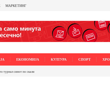
Е
МАРКЕТИНГ
ЈА
ЕКОНОМИЈА
КУЛТУРА
СПОРТ
ХРО
МЕТАЛИ САМО ОД САД ИЛИ ОД ПАРТНЕРСКИ ЗЕМЈИ Ќе профитираме ли со 