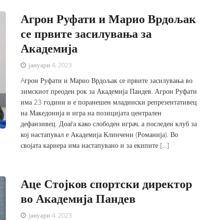
Агрон Руфати и Марио Врдољак
се првите засилувања за
Академија
јануари 4, 2023
Aгрон Руфати и Марио Врдољак се првите засилувања во
зимскиот преоден рок за Академија Пандев. Агрон Руфати
има 23 години и е поранешен младински репрезентативец
на Македонија и игра на позицијата централен
дефанзивец. Доаѓа како слободен играч, а последен клуб за
кој настапувал е Академија Клинчени (Романија). Во
својата кариера има настапувано и за екипите […]
Аце Стојков спортски директор
во Академија Пандев
јануари 4, 2023