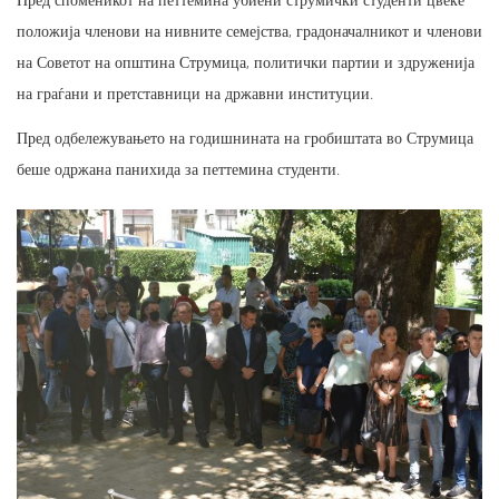
положија членови на нивните семејства, градоначалникот и членови
на Советот на општина Струмица, политички партии и здруженија
на граѓани и претставници на државни институции.
Пред одбележувањето на годишнината на гробиштата во Струмица
беше одржана панихида за петтемина студенти.