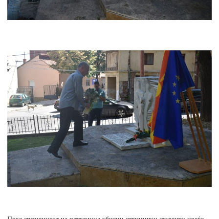
Пред споменикот на петтемина убиени струмички студенти цвеќе