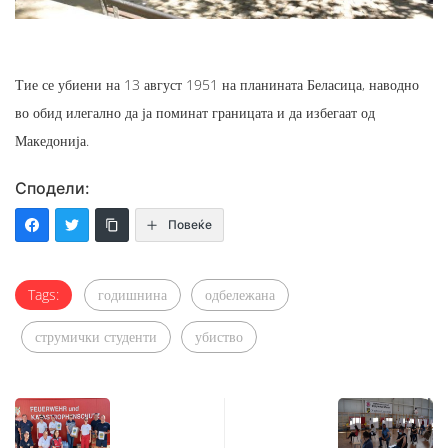
Тие се убиени на 13 август 1951 на планината Беласица, наводно
во обид илегално да ја поминат границата и да избегаат од
Македонија.
Сподели:
Повеќе
Tags:
годишнина
одбележана
струмички студенти
убиство