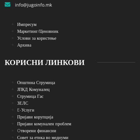
info@jugoinfo.mk
Импресум
Маркетинг/Ценовник
Услови за користење
Архива
КОРИСНИ ЛИНКОВИ
Општина Струмица
ЈПКД Комуналец
Струмица Гас
ЗЕЛС
E-Услуги
Пријави корупција
Пријави комунален проблем
Oтворени финансии
Совет за етика во медиуми