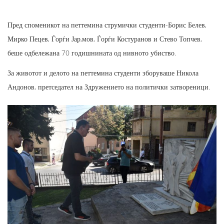
Пред споменикот на петтемина струмички студенти-Борис Белев,
Мирко Пецев, Ѓорѓи Јар,мов, Ѓорѓи Костуранов и Стево Топчев,
беше одбележана 70 годишнината од нивното убиство.
За животот и делото на петтемина студенти зборуваше Никола
Андонов, претседател на Здружението на политички затвореници.