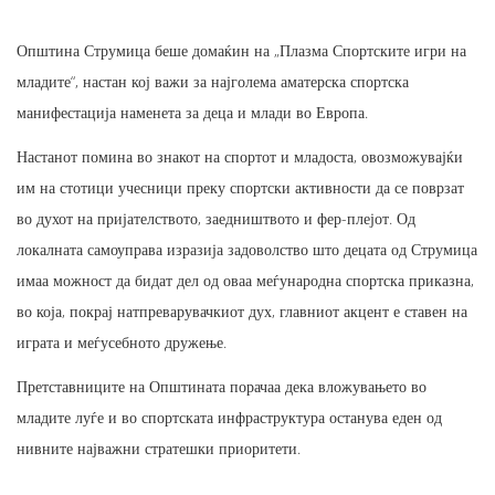
Општина Струмица беше домаќин на „Плазма Спортските игри на
младите“, настан кој важи за најголема аматерска спортска
манифестација наменета за деца и млади во Европа.
Настанот помина во знакот на спортот и младоста, овозможувајќи
им на стотици учесници преку спортски активности да се поврзат
во духот на пријателството, заедништвото и фер-плејот. Од
локалната самоуправа изразија задоволство што децата од Струмица
имаа можност да бидат дел од оваа меѓународна спортска приказна,
во која, покрај натпреварувачкиот дух, главниот акцент е ставен на
играта и меѓусебното дружење.
Претставниците на Општината порачаа дека вложувањето во
младите луѓе и во спортската инфраструктура останува еден од
нивните најважни стратешки приоритети.