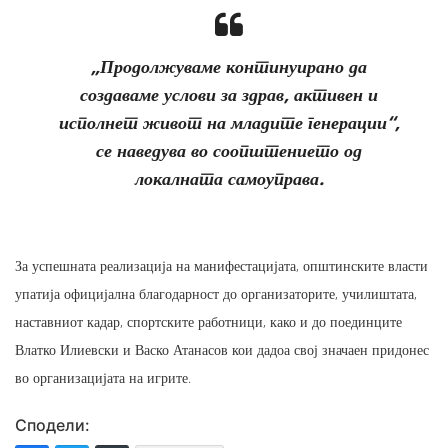
„Продолжуваме континуирано да
создаваме услови за здрав, активен и
исполнет живот на младите генерации“,
се наведува во соопштението од
локалната самоуправа.
За успешната реализација на манифестацијата, општинските власти
упатија официјална благодарност до организаторите, училиштата,
наставниот кадар, спортските работници, како и до поединците
Влатко Илиевски и Васко Атанасов кои дадоа свој значаен придонес
во организацијата на игрите.
Сподели: