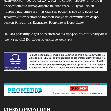
медиумскиот простор од 2012 година со цел навремено, точно и
професионално информирање на сите граѓани. Југоинфо ги
покрива настаните и ви ги става на располагање сите вести од
Југоисточниот регион со посебен фокус на струмичкиот макро
регион (Струмица, Василево, Босилово и Ново Село).
Нашата редакција е дел од регистарот на професионални медиуми и
членка на СЕММ (Совет за етика во медиуми)
ИНФОРМАЦИИ