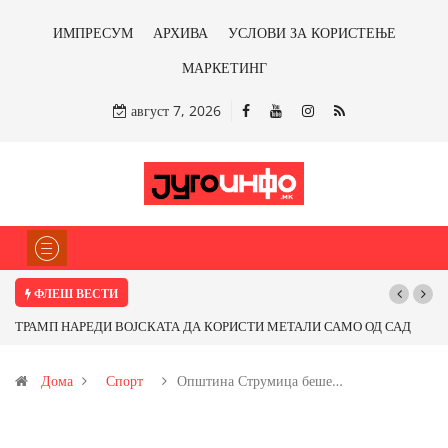
ИМПРЕСУМ
АРХИВА
УСЛОВИ ЗА КОРИСТЕЊЕ
МАРКЕТИНГ
август 7, 2026
ФЛЕШ ВЕСТИ
ТРАМП НАРЕДИ ВОЈСКАТА ДА КОРИСТИ МЕТАЛИ САМО ОД САД
ИЛИ ОД ПАРТНЕРСКИ ЗЕМЈИ Ќе профитираме ли со бакарот од
Дома
Спорт
Општина Струмица беше…
Иловица и со антимонот?