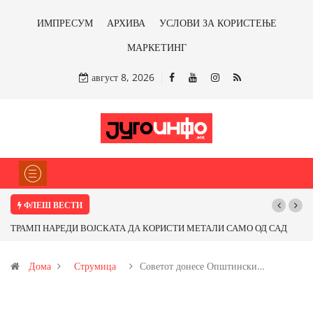
ИМПРЕСУМ
АРХИВА
УСЛОВИ ЗА КОРИСТЕЊЕ
МАРКЕТИНГ
август 8, 2026
ФЛЕШ ВЕСТИ
ТРАМП НАРЕДИ ВОЈСКАТА ДА КОРИСТИ МЕТАЛИ САМО ОД САД
Почну
ИЛИ ОД ПАРТНЕРСКИ ЗЕМЈИ Ќе профитираме ли со бакарот од
Дома
Струмица
Советот донесе Општински…
Иловица и со антимонот?