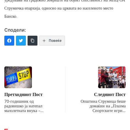
Струмичка епархија, односно на црквата во населеното место
Банско.
Сподели:
Повеќе
Претходниот Пост
Следниот Пост
70-годишник од
Општина Струмица беше
радовишко ја натепал
домаќин на „Плазма
малолетната внука –…
Спортските игри…