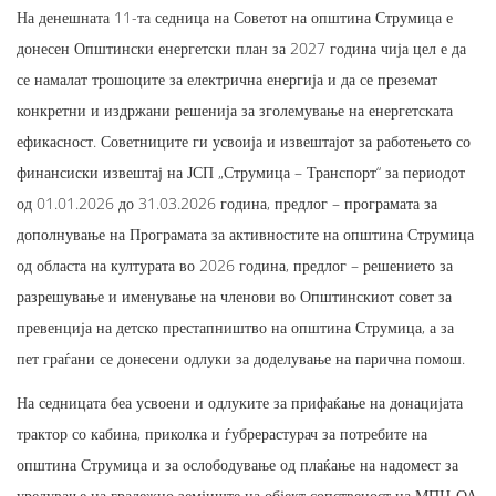
На денешната 11-та седница на Советот на општина Струмица е
донесен Општински енергетски план за 2027 година чија цел е да
се намалат трошоците за електрична енергија и да се преземат
конкретни и издржани решенија за зголемување на енергетската
ефикасност. Советниците ги усвоија и извештајот за работењето со
финансиски извештај на ЈСП „Струмица – Транспорт“ за периодот
од 01.01.2026 до 31.03.2026 година, предлог – програмата за
дополнување на Програмата за активностите на општина Струмица
од областа на културата во 2026 година, предлог – решението за
разрешување и именување на членови во Општинскиот совет за
превенција на детско престапништво на општина Струмица, а за
пет граѓани се донесени одлуки за доделување на парична помош.
На седницата беа усвоени и одлуките за прифаќање на донацијата
трактор со кабина, приколка и ѓубрерастурач за потребите на
општина Струмица и за ослободување од плаќање на надомест за
уредување на градежно земјиште на објект сопственост на МПЦ-ОА