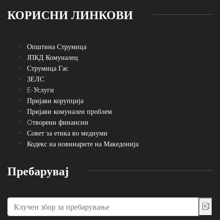
КОРИСНИ ЛИНКОВИ
Општина Струмица
ЈПКД Комуналец
Струмица Гас
ЗЕЛС
E-Услуги
Пријави корупција
Пријави комунален проблем
Oтворени финансии
Совет за етика во медиуми
Кодекс на новинарите на Македонија
Пребарувај