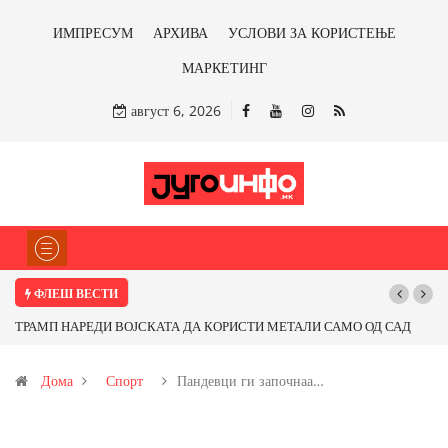
ИМПРЕСУМ
АРХИВА
УСЛОВИ ЗА КОРИСТЕЊЕ
МАРКЕТИНГ
август 6, 2026
ФЛЕШ ВЕСТИ
ТРАМП НАРЕДИ ВОЈСКАТА ДА КОРИСТИ МЕТАЛИ САМО ОД САД
По
ИЛИ ОД ПАРТНЕРСКИ ЗЕМЈИ Ќе профитираме ли со бакарот од
Дома
Спорт
Пандевци ги започнаа…
Иловица и со антимонот?