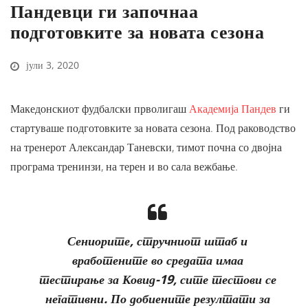
Пандевци ги започнаа
подготовките за новата сезона
јули 3, 2020
Македонскиот фудбалски прволигаш
Академија Пандев
ги
стартуваше подготовките за новата сезона. Под раководство
на тренерот Александар Таневски, тимот почна со двојна
програма тренинзи, на терен и во сала вежбање.
Сениорите, стручниот штаб и
вработените во средата имаа
тестирање за Ковид-19, сите тестови се
негативни. По добиените резултати за