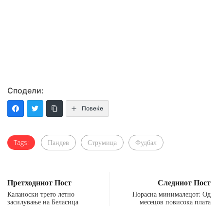
Сподели:
Повеќе
Tags:
Пандев
Струмица
Фудбал
Претходниот Пост
Следниот Пост
Каланоски трето летно
Порасна минималецот: Од
засилување на Беласица
месецов повисока плата