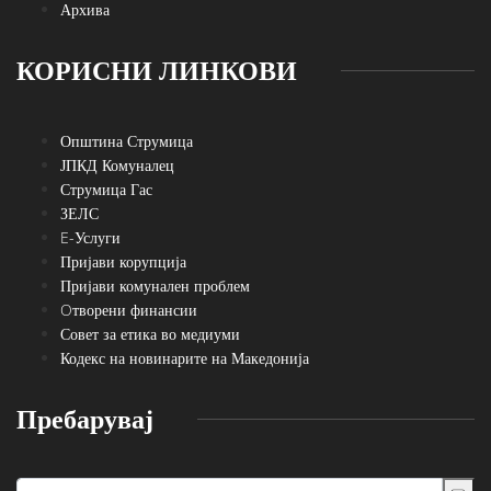
Архива
КОРИСНИ ЛИНКОВИ
Општина Струмица
ЈПКД Комуналец
Струмица Гас
ЗЕЛС
E-Услуги
Пријави корупција
Пријави комунален проблем
Oтворени финансии
Совет за етика во медиуми
Кодекс на новинарите на Македонија
Пребарувај