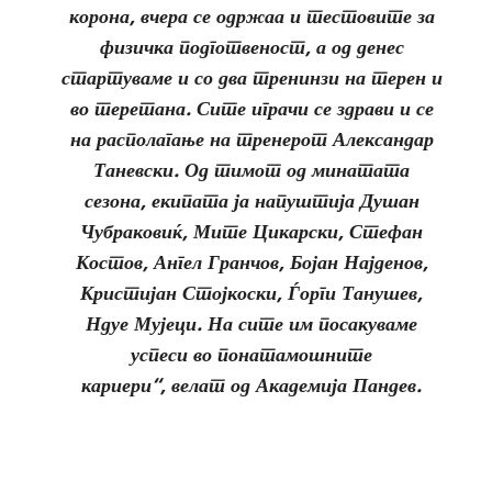
корона, вчера се одржаа и тестовите за
физичка подготвеност, а од денес
стартуваме и со два тренинзи на терен и
во теретана. Сите играчи се здрави и се
на располагање на тренерот Александар
Таневски. Од тимот од минатата
сезона, екипата ја напуштија Душан
Чубраковиќ, Мите Цикарски, Стефан
Костов, Ангел Гранчов, Бојан Најденов,
Кристијан Стојкоски, Ѓорги Танушев,
Ндуе Мујеци. На сите им посакуваме
успеси во понатамошните
кариери“, велат од Академија Пандев.