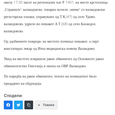
околу 17:30 часот на регионален пат Р 1401, на место крстосница
„Страиште“, валандовско, товарно возило „ивеко“ со валандовски
регистарски ознаки, управувано од Т.К.(47) од село Удово,
валандовско, удрило во пешакот А.Т.(68) од село Казандол,
валандовско.
Од здобиените повреди, на местото починал пешакот, а смрт
констатирал лекар од Итна медицинска помош Валандово.
Увид на местото извршиле јавен обвинител од Основното јавно
обвинителство Гевгелија и екипа на ОВР Валандово.
По наредба на јавен обвинител, телото на починатиот било
предадено на обдукција.
Сподели:
Повеќе