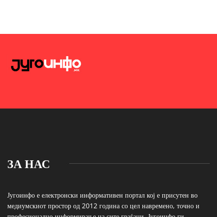
ЗА НАС
Југоинфо е електронски информативен портал кој е присутен во
медиумскиот простор од 2012 година со цел навремено, точно и
професионално информирање на сите граѓани. Југоинфо ги