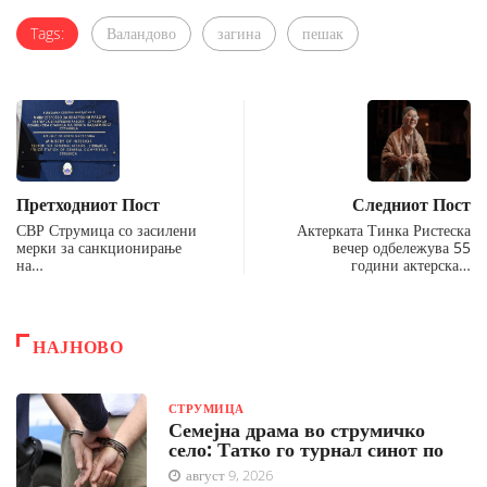
Tags:
Валандово
загина
пешак
Претходниот Пост
Следниот Пост
СВР Струмица со засилени
Актерката Тинка Ристеска
мерки за санкционирање
вечер одбележува 55
на…
години актерска…
НАЈНОВО
СТРУМИЦА
Семејна драма во струмичко
село: Татко го турнал синот по
август 9, 2026