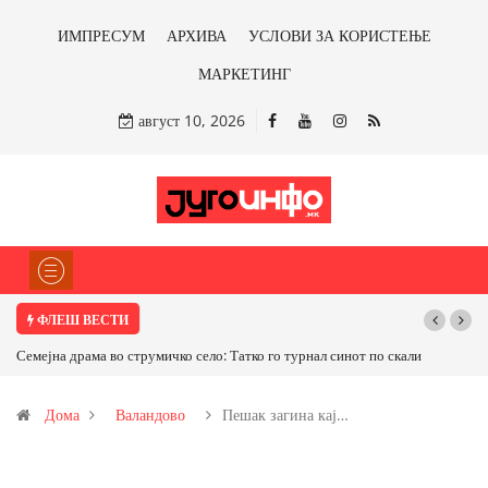
ИМПРЕСУМ
АРХИВА
УСЛОВИ ЗА КОРИСТЕЊЕ
МАРКЕТИНГ
август 10, 2026
ФЛЕШ ВЕСТИ
јна драма во струмичко село: Татко го турнал синот по скали
ТРАМП НАРЕДИ 
САД ИЛИ ОД ПАР
Дома
Валандово
Пешак загина кај…
бакарот од Илови