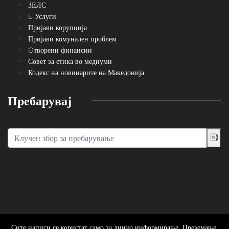
ЗЕЛС
E-Услуги
Пријави корупција
Пријави комунален проблем
Oтворени финансии
Совет за етика во медиуми
Кодекс на новинарите на Македонија
Пребарувај
Сите написи се користат само за лично информирање. Преземање,