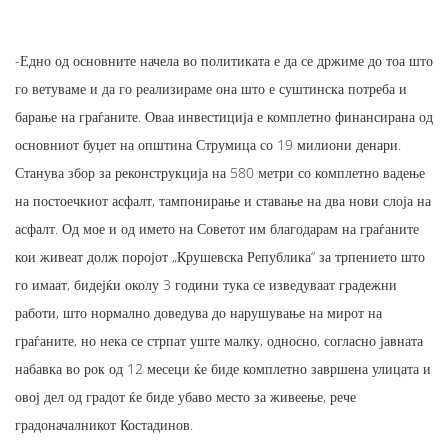
-Едно од основните начела во политиката е да се држиме до тоа што
го ветуваме и да го реализираме она што е суштинска потреба и
барање на граѓаните. Оваа инвестиција е комплетно финансирана од
основниот буџет на општина Струмица со 19 милиони денари.
Станува збор за реконструкција на 580 метри со комплетно вадење
на постоечкиот асфалт, тампонирање и ставање на два нови слоја на
асфалт. Од мое и од името на Советот им благодарам на граѓаните
кои живеат долж поројот „Крушевска Република“ за трпението што
го имаат, бидејќи околу 3 години тука се изведуваат градежни
работи, што нормално доведува до нарушување на мирот на
граѓаните, но нека се стрпат уште малку, односно, согласно јавната
набавка во рок од 12 месеци ќе биде комплетно завршена улицата и
овој дел од градот ќе биде убаво место за живеење, рече
градоначалникот Костадинов.