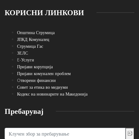
КОРИСНИ ЛИНКОВИ
Општина Струмица
ЈПКД Комуналец
Струмица Гас
ЗЕЛС
E-Услуги
Пријави корупција
Пријави комунален проблем
Oтворени финансии
Совет за етика во медиуми
Кодекс на новинарите на Македонија
Пребарувај