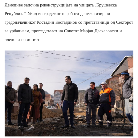
Деновиве започна реконструкцијата на улицата „Крушевска
Република“. Увид во градежните работи денеска изврши
градоначалникот Костадин Костадинов со претставници од Секторот
за урбанизам, претседателот на Советот Марјан Даскаловски и
членови на истиот.