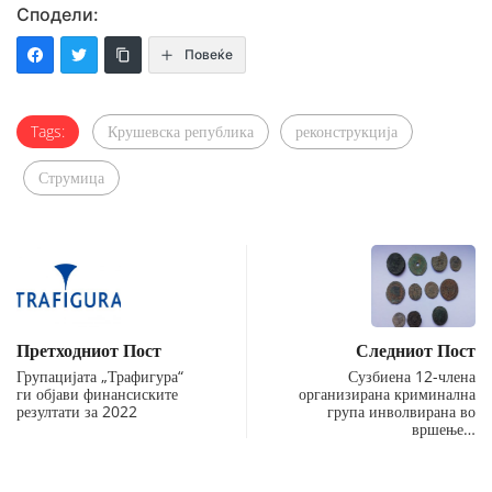
Сподели:
Повеќе
Tags:
Крушевска република
реконструкција
Струмица
Претходниот Пост
Следниот Пост
Групацијата „Трафигура“
Сузбиена 12-члена
ги објави финансиските
организирана криминална
резултати за 2022
група инволвирана во
вршење…