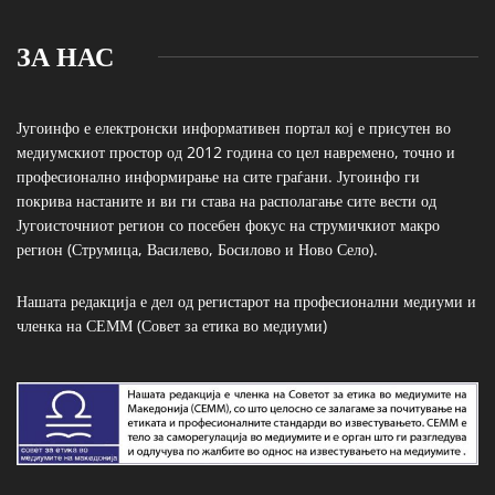
ЗА НАС
Југоинфо е електронски информативен портал кој е присутен во
медиумскиот простор од 2012 година со цел навремено, точно и
професионално информирање на сите граѓани. Југоинфо ги
покрива настаните и ви ги става на располагање сите вести од
Југоисточниот регион со посебен фокус на струмичкиот макро
регион (Струмица, Василево, Босилово и Ново Село).
Нашата редакција е дел од регистарот на професионални медиуми и
членка на СЕММ (Совет за етика во медиуми)