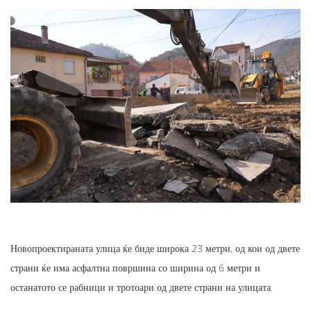
Новопроектираната улица ќе биде широка 23 метри, од кои од двете
страни ќе има асфалтна површина со ширина од 6 метри и
останатото се рабници и тротоари од двете страни на улицата.