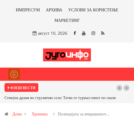
ИМПРЕСУМ
АРХИВА
УСЛОВИ ЗА КОРИСТЕЊЕ
МАРКЕТИНГ
август 10, 2026
ФЛЕШ ВЕСТИ
Семејна драма во струмичко село: Татко го турнал синот по скали
ТРАМП НА
САД ИЛИ О
Дома
Хроника
Полицијата за вчерашниот…
бакарот од