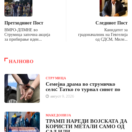
Претходниот Пост
Следниот Пост
ВМРО-ДПМНЕ во
Канидатот за
Струмица започна акција
градоначалник на Гевгелија
за прибирање идеи…
од СДСМ, Миле…
НАЈНОВО
СТРУМИЦА
Семејна драма во струмичко
село: Татко го турнал синот по
август 9, 2026
МАКЕДОНИЈА
ТРАМП НАРЕДИ ВОЈСКАТА ДА
КОРИСТИ МЕТАЛИ САМО ОД
САД ИЛИ