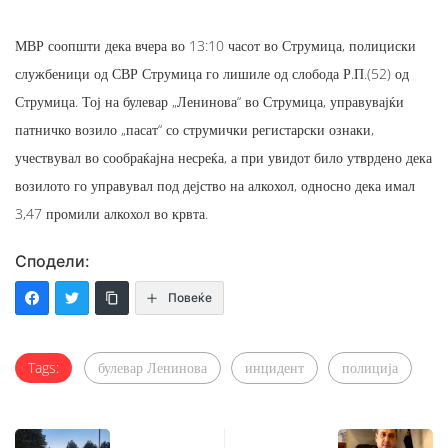
МВР соопшти дека вчера во 13:10 часот во Струмица, полициски
службеници од СВР Струмица го лишиле од слобода Р.П.(52) од
Струмица. Тој на булевар „Ленинова“ во Струмица, управувајќи
патничко возило „пасат“ со струмички регистарски ознаки,
учествувал во сообраќајна несреќа, а при увидот било утврдено дека
возилото го управувал под дејство на алкохол, односно дека имал
3,47 промили алкохол во крвта.
Сподели:
Повеќе
Tags:
булевар Ленинова
инцидент
полиција