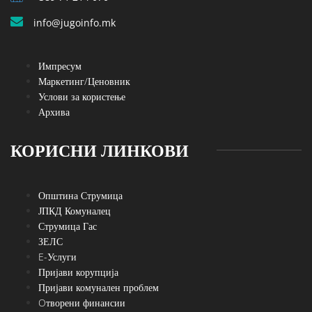
info@jugoinfo.mk
Импресум
Маркетинг/Ценовник
Услови за користење
Архива
КОРИСНИ ЛИНКОВИ
Општина Струмица
ЈПКД Комуналец
Струмица Гас
ЗЕЛС
E-Услуги
Пријави корупција
Пријави комунален проблем
Oтворени финансии