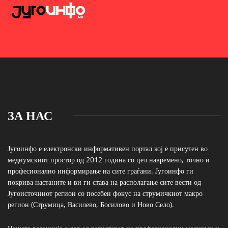
ЗА НАС
Југоинфо е електронски информативен портал кој е присутен во
медиумскиот простор од 2012 година со цел навремено, точно и
професионално информирање на сите граѓани. Југоинфо ги
покрива настаните и ви ги става на располагање сите вести од
Југоисточниот регион со посебен фокус на струмичкиот макро
регион (Струмица, Василево, Босилово и Ново Село).