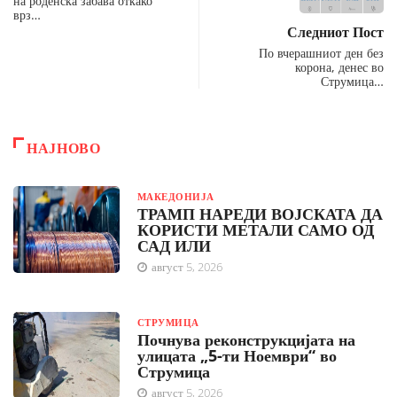
на роденска забава откако
врз…
Следниот Пост
По вчерашниот ден без
корона, денес во
Струмица…
НАЈНОВО
МАКЕДОНИЈА
ТРАМП НАРЕДИ ВОЈСКАТА ДА
КОРИСТИ МЕТАЛИ САМО ОД
САД ИЛИ
август 5, 2026
СТРУМИЦА
Почнува реконструкцијата на
улицата „5-ти Ноември“ во
Струмица
август 5, 2026