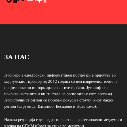
ЗА НАС
Југоинфо е електронски информативен портал кој е присутен во
медиумскиот простор од 2012 година со цел навремено, точно и
професионално информирање на сите граѓани. Југоинфо ги
покрива настаните и ви ги става на располагање сите вести од
Југоисточниот регион со посебен фокус на струмичкиот макро
регион (Струмица, Василево, Босилово и Ново Село).
Нашата редакција е дел од регистарот на професионални медиуми и
членка на СЕММ (Совет за етика во медиуми)