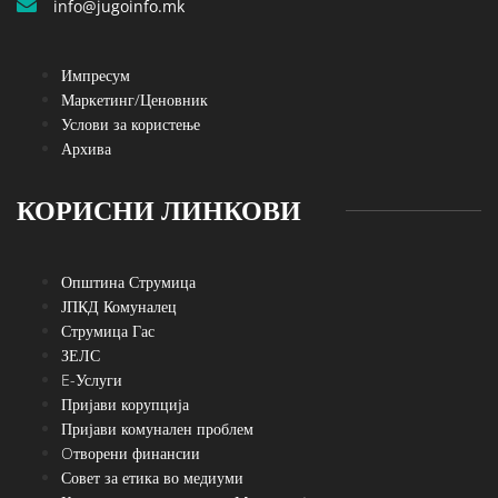
info@jugoinfo.mk
Импресум
Маркетинг/Ценовник
Услови за користење
Архива
КОРИСНИ ЛИНКОВИ
Општина Струмица
ЈПКД Комуналец
Струмица Гас
ЗЕЛС
E-Услуги
Пријави корупција
Пријави комунален проблем
Oтворени финансии
Совет за етика во медиуми