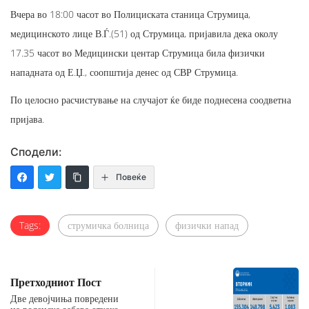
Вчера во 18:00 часот во Полициската станица Струмица,
медицинското лице В.Ѓ.(51) од Струмица, пријавила дека околу
17.35 часот во Медицински центар Струмица била физички
нападната од Е.Џ., соопштија денес од СВР Струмица.
По целосно расчистување на случајот ќе биде поднесена соодветна
пријава.
Сподели:
Повеќе
Tags:
струмичка болница
физички напад
Претходниот Пост
Две девојчиња повредени