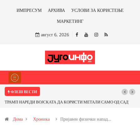
ИМПРЕСУМ
АРХИВА
УСЛОВИ ЗА КОРИСТЕЊЕ
МАРКЕТИНГ
август 6, 2026
ФЛЕШ ВЕСТИ
РАМП НАРЕДИ ВОЈСКАТА ДА КОРИСТИ МЕТАЛИ САМО ОД САД
Почнува
И ОД ПАРТНЕРСКИ ЗЕМЈИ Ќе профитираме ли со бакарот од
Дома
Хроника
Пријавен физички напад…
овица и со антимонот?