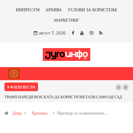
ИМПРЕСУМ
АРХИВА
УСЛОВИ ЗА КОРИСТЕЊЕ
МАРКЕТИНГ
август 7, 2026
ФЛЕШ ВЕСТИ
ТРАМП НАРЕДИ ВОЈСКАТА ДА КОРИСТИ МЕТАЛИ САМО ОД САД
Почну
ИЛИ ОД ПАРТНЕРСКИ ЗЕМЈИ Ќе профитираме ли со бакарот од
Дома
Хроника
Притвор за осомничениот…
Иловица и со антимонот?