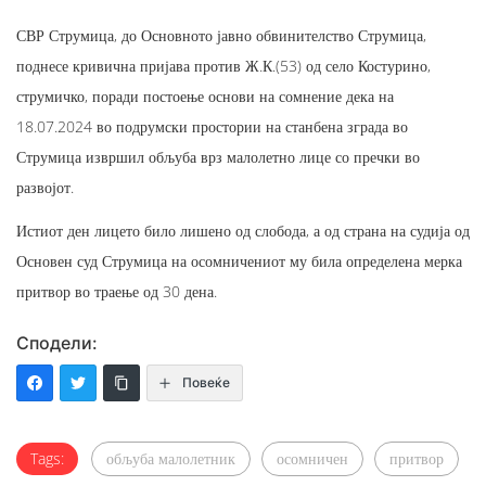
СВР Струмица, до Основното јавно обвинителство Струмица,
поднесе кривична пријава против Ж.К.(53) од село Костурино,
струмичко, поради постоење основи на сомнение дека на
18.07.2024 во подрумски простории на станбена зграда во
Струмица извршил обљуба врз малолетно лице со пречки во
развојот.
Истиот ден лицето било лишено од слобода, а од страна на судија од
Основен суд Струмица на осомничениот му била определена мерка
притвор во траење од 30 дена.
Сподели:
Повеќе
Tags:
обљуба малолетник
осомничен
притвор