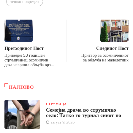
тешко повреден
Претходниот Пост
Следниот Пост
Приведен 53 годишен
Притвор за осомничениот
струмичанец,осомничен
за обљуба на малолетник
дека извршил обљуба врз…
НАЈНОВО
СТРУМИЦА
Семејна драма во струмичко
село: Татко го турнал синот по
август 9, 2026