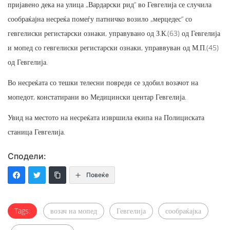
пријавено дека на улица „Вардарски рид“ во Гевгелија се случила
сообраќајна несреќа помеѓу патничко возило „мерцедес“ со
гевгелиски регистарски ознаки, управувано од З.К.(63) од Гевгелија
и мопед со гевгелиски регистарски ознаки, управвуван од М.П.(45)
од Гевгелија.
Во несреќата со тешки телесни повреди се здобил возачот на
мопедот, констатирани во Медицински центар Гевгелија.
Увид на местото на несреќата извршила екипа на Полициската
станица Гевгелија.
Сподели:
Повеќе
Tags:
возач на мопед
Гевгелија
сообраќајка