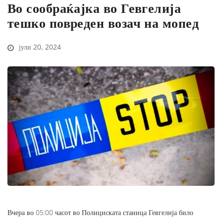
Во сообраќајка во Гевгелија
тешко повреден возач на мопед
јули 20, 2024
Вчера во 05:00 часот во Полициската станица Гевгелија било