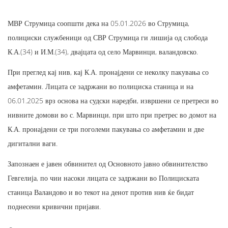
МВР Струмица соопшти дека на 05.01.2026 во Струмица,
полициски службеници од СВР Струмица ги лишија од слобода
К.А.(34) и И.М.(34), двајцата од село Марвинци, валандовско.
При преглед кај нив, кај К.А. пронајдени се неколку пакувања со
амфетамин. Лицата се задржани во полициска станица и на
06.01.2025 врз основа на судски наредби, извршени се претреси во
нивните домови во с. Марвинци, при што при претрес во домот на
К.А. пронајдени се три поголеми пакувања со амфетамин и две
дигитални ваги.
Запознаен е јавен обвинител од Основното јавно обвинителство
Гевгелија, по чии насоки лицата се задржани во Полициската
станица Валандово и во текот на денот против нив ќе бидат
поднесени кривични пријави.