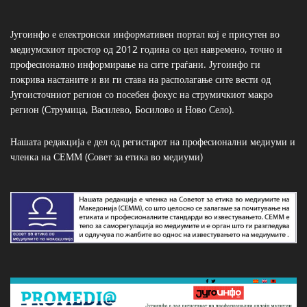
Југоинфо е електронски информативен портал кој е присутен во
медиумскиот простор од 2012 година со цел навремено, точно и
професионално информирање на сите граѓани. Југоинфо ги
покрива настаните и ви ги става на располагање сите вести од
Југоисточниот регион со посебен фокус на струмичкиот макро
регион (Струмица, Василево, Босилово и Ново Село).
Нашата редакција е дел од регистарот на професионални медиуми и
членка на СЕММ (Совет за етика во медиуми)