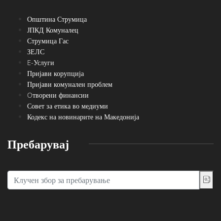
Општина Струмица
ЈПКД Комуналец
Струмица Гас
ЗЕЛС
E-Услуги
Пријави корупција
Пријави комунален проблем
Oтворени финансии
Совет за етика во медиуми
Кодекс на новинарите на Македонија
Пребарувај