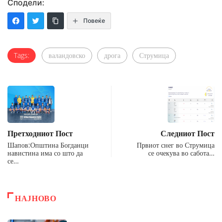
Сподели:
Повеќе
Tags:
валандовско
дрога
Струмица
Претходниот Пост
Следниот Пост
Шапов:Општина Богданци
Првиот снег во Струмица
навистина има со што да
се очекува во сабота…
се…
НАЈНОВО