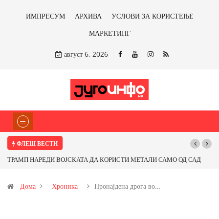
ИМПРЕСУМ
АРХИВА
УСЛОВИ ЗА КОРИСТЕЊЕ
МАРКЕТИНГ
август 6, 2026
ФЛЕШ ВЕСТИ
ТРАМП НАРЕДИ ВОЈСКАТА ДА КОРИСТИ МЕТАЛИ САМО ОД САД
Почну
ИЛИ ОД ПАРТНЕРСКИ ЗЕМЈИ Ќе профитираме ли со бакарот од
Дома
Хроника
Пронајдена дрога во…
Иловица и со антимонот?