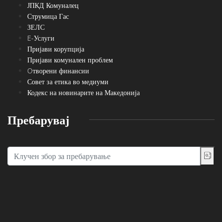
ЈПКД Комуналец
Струмица Гас
ЗЕЛС
E-Услуги
Пријави корупција
Пријави комунален проблем
Oтворени финансии
Совет за етика во медиуми
Кодекс на новинарите на Македонија
Пребарувај