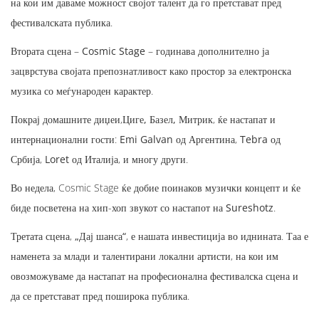
на кои им даваме можност својот талент да го претстават пред
фестивалската публика.
Втората сцена –
Cosmic Stage
– годинава дополнително ја
зацврстува својата препознатливост како простор за електронска
музика со меѓународен карактер.
Покрај домашните диџеи,
Циге, Базел, Митрик
, ќе настапат и
интернационални гости:
Emi Galvan
од Аргентина,
Tebra
од
Србија,
Loret
од Италија, и многу други.
Во недела, Cosmic Stage ќе добие поинаков музички концепт и ќе
биде посветена на хип-хоп звукот со настапот на
Sureshotz
.
Третата сцена,
„Дај шанса“
, е нашата инвестиција во иднината. Таа е
наменета за млади и талентирани локални артисти, на кои им
овозможуваме да настапат на професионална фестивалска сцена и
да се претстават пред поширока публика.