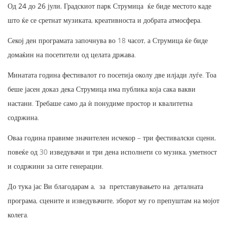
Од
24 до 26 јули
, Градскиот парк Струмица ќе биде местото каде
што ќе се сретнат музиката, креативноста и добрата атмосфера.
Секој ден програмата започнува во 18 часот, а Струмица ќе биде
домаќин на посетители од целата држава.
Минатата година фестивалот го посетија околу две илјади луѓе. Тоа
беше јасен доказ дека Струмица има публика која сака вакви
настани. Требаше само да ѝ понудиме простор и квалитетна
содржина.
Оваа година правиме значителен исчекор – три фестивалски сцени,
повеќе од 30 изведувачи и три дена исполнети со музика, уметност
и содржини за сите генерации.
До тука јас Ви благодарам а, за претставувањето на деталната
програма, сцените и изведувачите, зборот му го препуштам на мојот
колега.