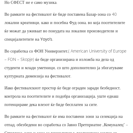
Но СФЕСТ не е само музика.
Во рамките на фестивалот ќе биде поставена
Базар-зона
со 40
локални креативци, како и посебна
Фуд-зона
, во која посетителите
ќе можат да уживаат во понудата на локални производители и
специјалитетите на
Yoyo’s
.
Во соработка со
ФОН Универзитет
,( American University of Europe
– FON – Skopje) ќе биде организирана и изложба на дела од
студенти и млади уметници, со што дополнително ја збогатуваме
културната димензија на фестивалот.
Иако фестивалскиот простор ќе биде ограден заради безбедност,
контрола на посетителите и подобра организација, уште еднаш
потенцираме дека
влезот ќе биде бесплатен за сите
.
Во рамките на фестивалот ќе има поставени зони за селекција на
отпад, обезбедени во соработка со Јавно Претприатие „Комуналец“ –
Струмица, како и зона за рециклирање, реализирана заедно со