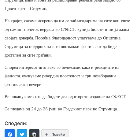
Црвен крст – Струмица.
На крајот, сакаме искрено да им се заблагодариме на сите кои уште
од самиот почеток веруваа во СФЕСТ, купија билети и ни ја дадоа
својата доверба. Посебна благодарност упатуваме до Општина
Струмица за поддршката што овозможи фестивалот да биде
достапен за сите граѓани.
Според интересот што веќе го бележиме, како и реакциите на
јавноста, очекуваме рекордна посетеност и три незаборавни
фестивалски вечери.
Ве покануваме сите да бидете дел од второто издание на СФЕСТ.
Се гледаме од 24 до 26 јули во Градскиот парк во Струмица.
Сподели:
Повеќе