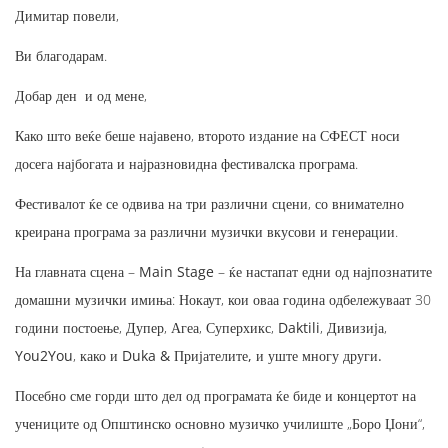
Димитар повели,
Ви благодарам.
Добар ден и од мене,
Како што веќе беше најавено, второто издание на СФЕСТ носи
досега најбогата и најразновидна фестивалска програма.
Фестивалот ќе се одвива на три различни сцени, со внимателно
креирана програма за различни музички вкусови и генерации.
На главната сцена –
Main Stage
– ќе настапат едни од најпознатите
домашни музички имиња:
Нокаут
, кои оваа година одбележуваат 30
години постоење,
Дупер
,
Агеа
,
Суперхикс
,
Daktili
,
Дивизија
,
You2You
, како и
Duka & Пријателите, и уште многу други.
Посебно сме горди што дел од програмата ќе биде и концертот на
учениците од Општинско основно музичко училиште „Боро Џони“,