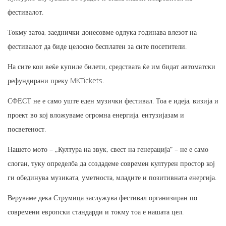
фестивалот.
Токму затоа, заеднички донесовме одлука годинава влезот на
фестивалот да биде
целосно бесплатен за сите посетители
.
На сите кои веќе купиле билети, средствата ќе им бидат автоматски
рефундирани преку MKTickets.
СФЕСТ не е само уште еден музички фестивал. Тоа е идеја, визија и
проект во кој вложуваме огромна енергија, ентузијазам и
посветеност.
Нашето мото –
„Култура на звук, свест на генерација“
– не е само
слоган, туку определба да создадеме современ културен простор кој
ги обединува музиката, уметноста, младите и позитивната енергија.
Веруваме дека Струмица заслужува фестивал организиран по
современи европски стандарди и токму тоа е нашата цел.