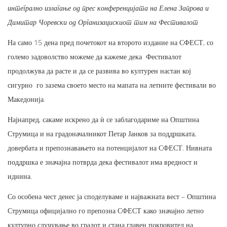
интегрално излагање од прес конференцијата на Елена Запрова и
Димитар Чоревски од Организацискиот тим на Фестивалот
На само 15 дена пред почетокот на второто издание на СФЕСТ, со
големо задоволство можеме да кажеме дека Фестивалот
продолжува да расте и да се развива во културен настан кој
сигурно го зазема своето место на мапата на летните фестивали во
Македонија.
Најнапред, сакаме искрено да ѝ се заблагодариме на Општина
Струмица и на градоначалникот Петар Јанков за поддршката,
довербата и препознавањето на потенцијалот на СФЕСТ. Нивната
поддршка е значајна потврда дека фестивалот има вредност и
иднина.
Со особена чест денес ја споделуваме и најважната вест – Општина
Струмица официјално го препозна СФЕСТ како значајно летно
културно случување во градот и стана главен покровител на